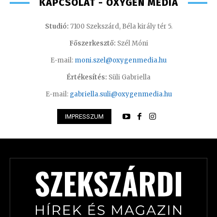
KAPCSOLAT - OXYGEN MEDIA
Studió:
7100 Szekszárd, Béla király tér 5.
Főszerkesztő:
Szél Móni
E-mail:
moni.szel@oxygenmedia.hu
Értékesítés:
Süli Gabriella
E-mail:
gabriella.suli@oxygenmedia.hu
IMPRESSZUM