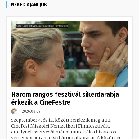
NEKED AJÁNLJUK
Három rangos fesztivál sikerdarabja
érkezik a CineFestre
2026.08.09.
Szeptember 4. és 12. között rendezik meg a 22.
CineFest Miskolci Nemzetközi Filmfesztivált,
amelynek szervezői már bemutatták a hivatalos
versenyprogram első három alkotását. A közönség...