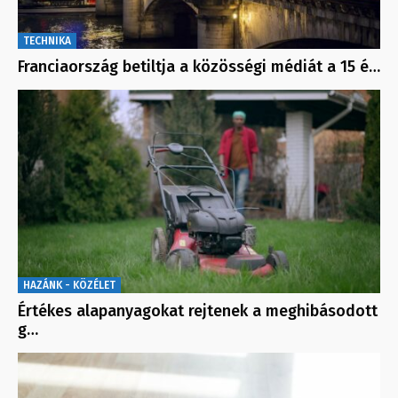
TECHNIKA
Franciaország betiltja a közösségi médiát a 15 é…
HAZÁNK - KÖZÉLET
Értékes alapanyagokat rejtenek a meghibásodott
g…