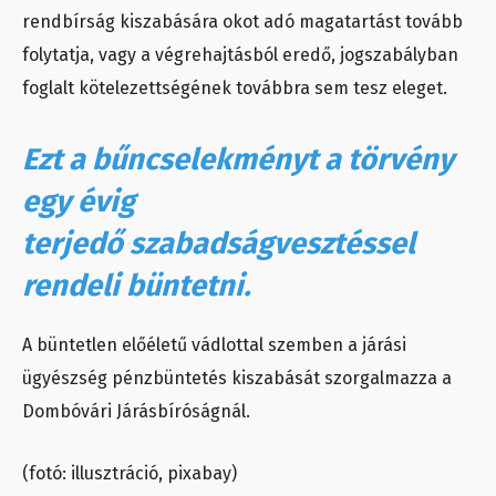
rendbírság kiszabására okot adó magatartást tovább
folytatja, vagy a végrehajtásból eredő, jogszabályban
foglalt kötelezettségének továbbra sem tesz eleget.
Ezt a bűncselekményt a törvény
egy évig
terjedő szabadságvesztéssel
rendeli büntetni.
A büntetlen előéletű vádlottal szemben a járási
ügyészség pénzbüntetés kiszabását szorgalmazza a
Dombóvári Járásbíróságnál.
(fotó: illusztráció, pixabay)