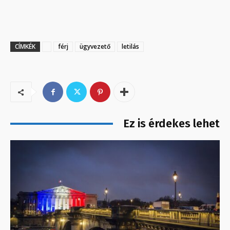
CÍMKÉK
férj
ügyvezető
letilás
Ez is érdekes lehet