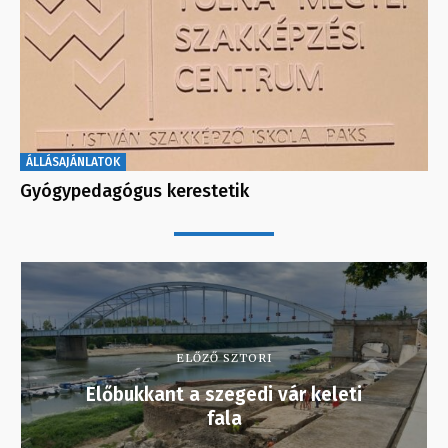
ÁLLÁSAJÁNLATOK
Gyógypedagógus kerestetik
ELŐZŐ SZTORI
Előbukkant a szegedi vár keleti
fala