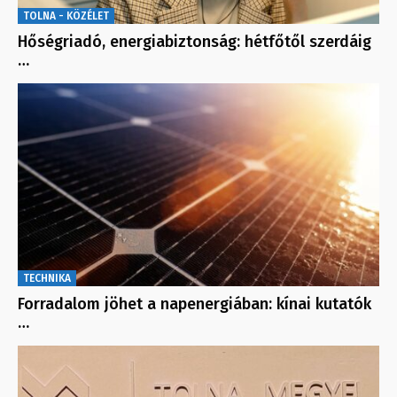
TOLNA - KÖZÉLET
Hőségriadó, energiabiztonság: hétfőtől szerdáig
…
TECHNIKA
Forradalom jöhet a napenergiában: kínai kutatók
…