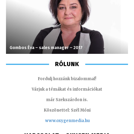
Gombos Éva – sales manager – 2017
I
RÓLUNK
Fordulj hozzánk bizalommal!
Várjuk a témákat és információkat
már Szekszárdon is.
Köszönettel: Szél Móni
www.oxygenmedia.hu