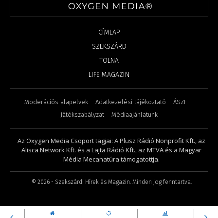
CÍMLAP
SZEKSZÁRD
TOLNA
LIFE MAGAZIN
Moderációs alapelvek
Adatkezelési tájékoztató
ÁSZF
Játékszabályzat
Médiaajánlatunk
Az Oxygen Media Csoport tagjai: A Plusz Rádió Nonprofit Kft., az
Alisca Network Kft. és a Lajta Rádió Kft., az MTVA és a Magyar
Média Mecanatúra támogatottja.
©
2026
- Szekszárdi Hírek és Magazin. Minden jog fenntartva.