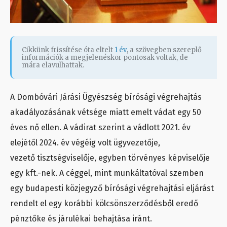
Cikkünk frissítése óta eltelt
1 év
, a szövegben szereplő
információk a megjelenéskor pontosak voltak, de
mára elavulhattak.
A Dombóvári Járási Ügyészség bírósági végrehajtás
akadályozásának vétsége miatt emelt vádat egy 50
éves nő ellen. A vádirat szerint a vádlott 2021. év
elejétől 2024. év végéig volt ügyvezetője,
vezető tisztségviselője, egyben törvényes képviselője
egy kft.-nek. A céggel, mint munkáltatóval szemben
egy budapesti közjegyző bírósági végrehajtási eljárást
rendelt el egy korábbi kölcsönszerződésből eredő
pénztőke és járulékai behajtása iránt.