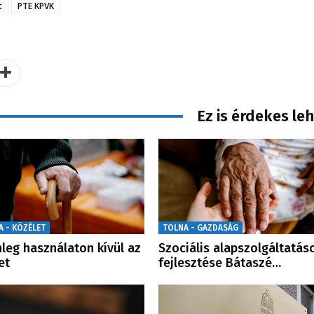
t
PTE KPVK
Ez is érdekes le
A - KÖZÉLET
TOLNA - GAZDASÁG
nleg használaton kívül az
Szociális alapszolgáltatás
et
fejlesztése Bátaszé…