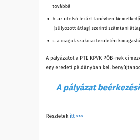
továbbá
b. az utolsó lezárt tanévben kiemelke
[súlyozott átlag] szerinti számtani átla
c. a maguk szakmai területén kimagasl
A pályázatot a PTE KPVK PÖB-nek címezve
egy eredeti példányban kell benyújtanod.
A pályázat beérkezési 
Részletek
itt >>>