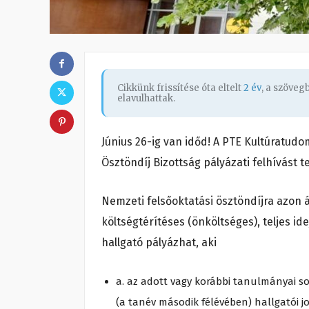
Cikkünk frissítése óta eltelt
2 év
, a szöve
elavulhattak.
Június 26-ig van időd! A PTE Kultúratudo
Ösztöndíj Bizottság pályázati felhívást 
Nemzeti felsőoktatási ösztöndíjra azon ál
költségtérítéses (önköltséges), teljes 
hallgató pályázhat, aki
a. az adott vagy korábbi tanulmányai so
(a tanév második félévében) hallgatói jo