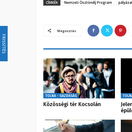
CÍMKÉK
Nemzeti Ösztöndíj Program
pályáza
Megosztás
FRISSÍTÉS
TOLNA - GAZDASÁG
TOLN
Közösségi tér Kocsolán
Jele
épül