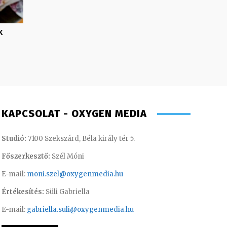
k
KAPCSOLAT - OXYGEN MEDIA
Studió:
7100 Szekszárd, Béla király tér 5.
Főszerkesztő:
Szél Móni
E-mail:
moni.szel@oxygenmedia.hu
Értékesítés:
Süli Gabriella
E-mail:
gabriella.suli@oxygenmedia.hu