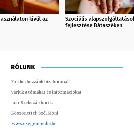
használaton kívül az
Szociális alapszolgáltatáso
fejlesztése Bátaszéken
RÓLUNK
Fordulj hozzánk bizalommal!
Várjuk a témákat és információkat
már Szekszárdon is.
Köszönettel: Szél Móni
www.oxygenmedia.hu