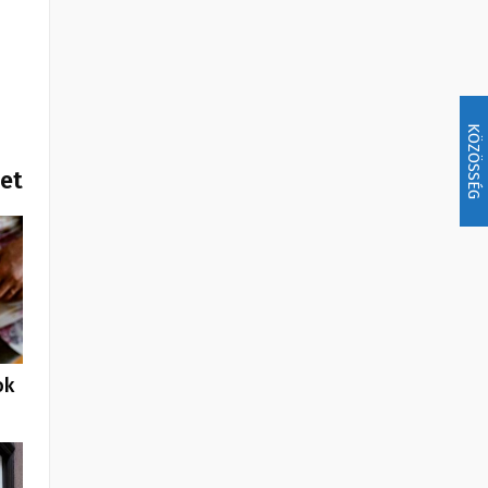
KÖZÖSSÉG
het
ok