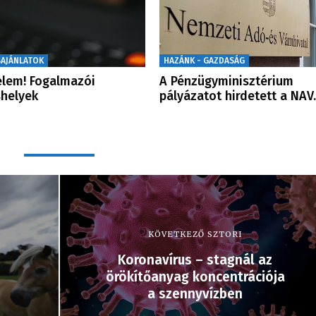
SAJÁNLATOK
HAZÁNK - GAZDASÁG
elem! Fogalmazói
A Pénzügyminisztérium
shelyek
pályázatot hirdetett a NA
KÖVETKEZŐ SZTORI
Koronavírus – stagnál az
örökítőanyag koncentrációja
a szennyvízben