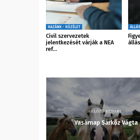
HAZÁNK - KÖZÉLET
ÁLLÁ
Civil szervezetek
Figy
jelentkezését várják a NEA
állá
ref…
ELŐZŐ SZTORI
Vasárnap Sárköz Vágta