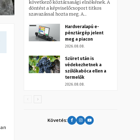
következő köztársasági elnökének. A
döntést a képviselőcsoport titkos
szavazással hozta meg. A...
Hardveralapú e-
pénztárgép jelent
meg a piacon
a
2026.08.08.
Szüret után is
védekezhetnek a
szőlőkabóca ellen a
termelők
2026.08.08.
Követés:
ban