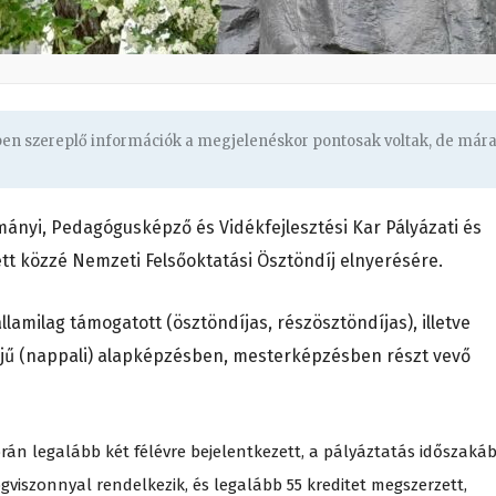
gben szereplő információk a megjelenéskor pontosak voltak, de már
mányi, Pedagógusképző és Vidékfejlesztési Kar Pályázati és
tett közzé Nemzeti Felsőoktatási Ösztöndíj elnyerésére.
lamilag támogatott (ösztöndíjas, részösztöndíjas), illetve
idejű (nappali) alapképzésben, mesterképzésben részt vevő
rán legalább két félévre bejelentkezett, a pályáztatás időszaká
gviszonnyal rendelkezik, és legalább 55 kreditet megszerzett,