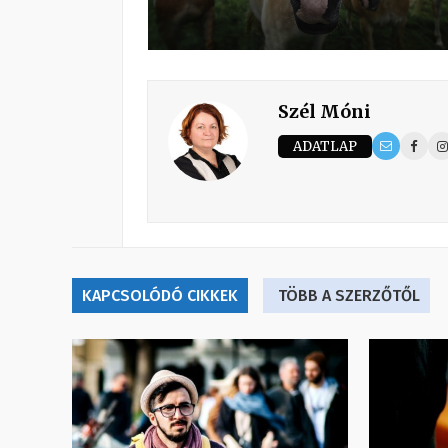
Szél Móni
ADATLAP
KAPCSOLÓDÓ CIKKEK
TÖBB A SZERZŐTŐL