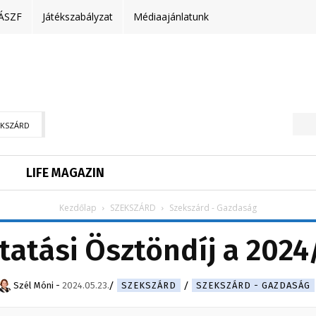
ÁSZF
Játékszabályzat
Médiaajánlatunk
EKSZÁRD
LIFE MAGAZIN
Kezdőlap
SZEKSZÁRD
Szekszárd - Gazdaság
tatási Ösztöndíj a 2024
Szél Móni
-
2024.05.23.
SZEKSZÁRD
SZEKSZÁRD - GAZDASÁG