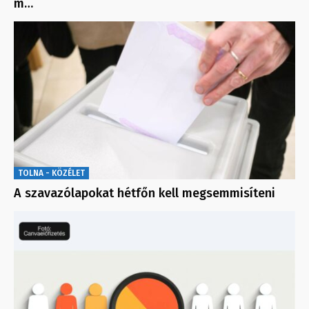
m…
TOLNA - KÖZÉLET
A szavazólapokat hétfőn kell megsemmisíteni