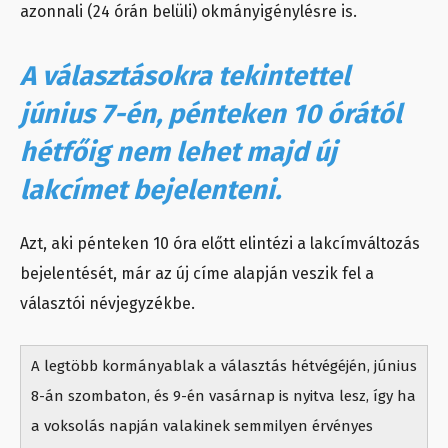
azonnali (24 órán belüli) okmányigénylésre is.
A választásokra tekintettel
június 7-én, pénteken 10 órától
hétfőig nem lehet majd új
lakcímet bejelenteni.
Azt, aki pénteken 10 óra előtt elintézi a lakcímváltozás
bejelentését, már az új címe alapján veszik fel a
választói névjegyzékbe.
A legtöbb kormányablak a választás hétvégéjén, június
8-án szombaton, és 9-én vasárnap is nyitva lesz, így ha
a voksolás napján valakinek semmilyen érvényes