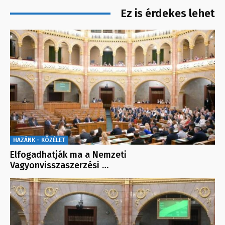
Ez is érdekes lehet
HAZÁNK - KÖZÉLET
Elfogadhatják ma a Nemzeti
Vagyonvisszaszerzési …