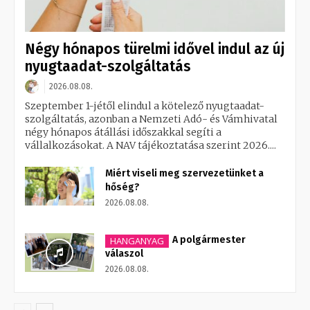
Négy hónapos türelmi idővel indul az új
nyugtaadat-szolgáltatás
2026.08.08.
Szeptember 1-jétől elindul a kötelező nyugtaadat-
szolgáltatás, azonban a Nemzeti Adó- és Vámhivatal
négy hónapos átállási időszakkal segíti a
vállalkozásokat. A NAV tájékoztatása szerint 2026....
Miért viseli meg szervezetünket a
hőség?
2026.08.08.
A polgármester
HANGANYAG
válaszol
2026.08.08.