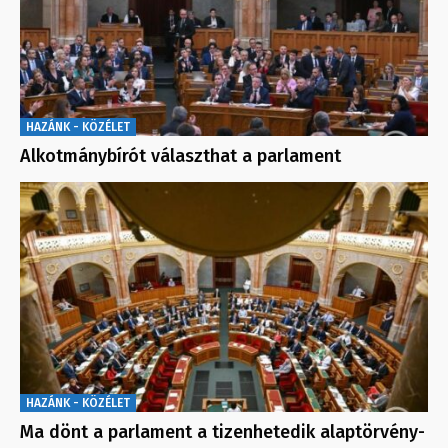
HAZÁNK - KÖZÉLET
Alkotmánybírót választhat a parlament
HAZÁNK - KÖZÉLET
Ma dönt a parlament a tizenhetedik alaptörvény-