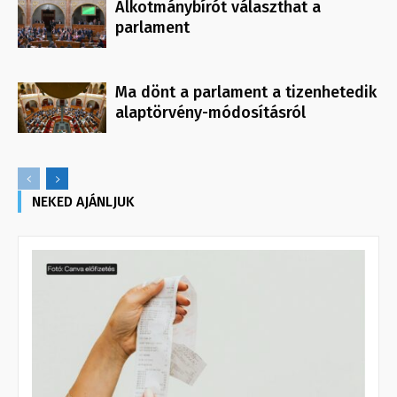
Alkotmánybírót választhat a
parlament
Ma dönt a parlament a tizenhetedik
alaptörvény-módosításról
NEKED AJÁNLJUK