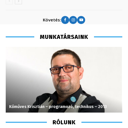
Követés:
MUNKATÁRSAINK
Kőműves Krisztián – programozó, technikus – 2013
S
RÓLUNK