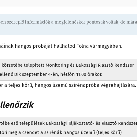
gben szereplő információk a megjelenéskor pontosak voltak, de már
náinak hangos próbáját hallhatod Tolna vármegyében.
 körzetébe telepített Monitoring és Lakossági Riasztó Rendszer
llenőrzik szeptember 4-én, hétfőn 11:00 órakor.
r a teljes körű, hangos üzemű szirénapróba végrehajtására.
llenőrzik
ébe eső települések Lakossági Tájékoztató- és Riasztó Rendsze
öri meg a csendet a szirénák hangos üzemű (teljes körű)