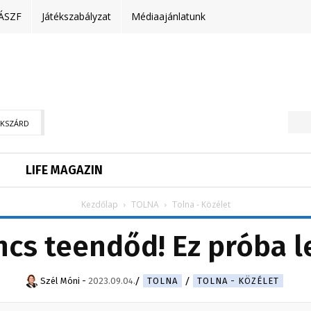
ÁSZF
Játékszabályzat
Médiaajánlatunk
EKSZÁRD
LIFE MAGAZIN
Kezdőlap
TOLNA
Tolna - Közélet
ncs teendőd! Ez próba l
Szél Móni
-
2023.09.04.
TOLNA
TOLNA - KÖZÉLET