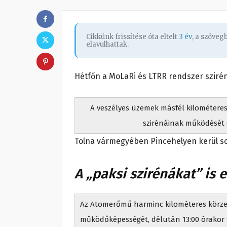
Cikkünk frissítése óta eltelt
3 év
, a szöve
elavulhattak.
Hétfőn a MoLaRi és LTRR rendszer sziré
A veszélyes üzemek másfél kilométeres
szirénáinak működését e
Tolna vármegyében Pincehelyen kerül so
A „paksi szirénákat” is e
Az Atomerőmű harminc kilométeres körzet
működőképességét, délután 13:00 órakor t