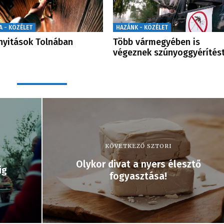
A - KÖZÉLET
HAZÁNK - KÖZÉLET
nyitások Tolnában
Több vármegyében is
végeznek szúnyoggyérítés
KÖVETKEZŐ SZTORI
Olykor divat a nyers élesztő
ig
fogyasztása!