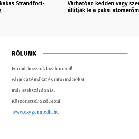
zkakas Strandfoci-
Várhatóan kedden vagy sze
g
állítják le a paksi atomerő
RÓLUNK
Fordulj hozzánk bizalommal!
Várjuk a témákat és információkat
már Szekszárdon is.
Köszönettel: Szél Móni
www.oxygenmedia.hu
Turi Szilvia- könyvelési asszisztens – 2020
Molek C