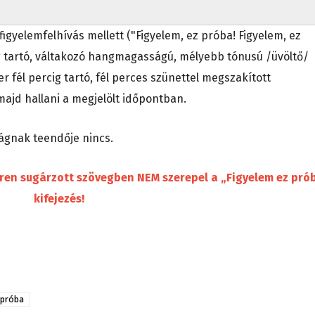
igyelemfelhívás mellett ("Figyelem, ez próba! Figyelem, ez
ig tartó, váltakozó hangmagasságú, mélyebb tónusú /üvöltő/
er fél percig tartó, fél perces szünettel megszakított
majd hallani a megjelölt időpontban.
ágnak teendője nincs.
eren sugárzott szövegben NEM szerepel a „Figyelem ez pró
kifejezés!
apróba