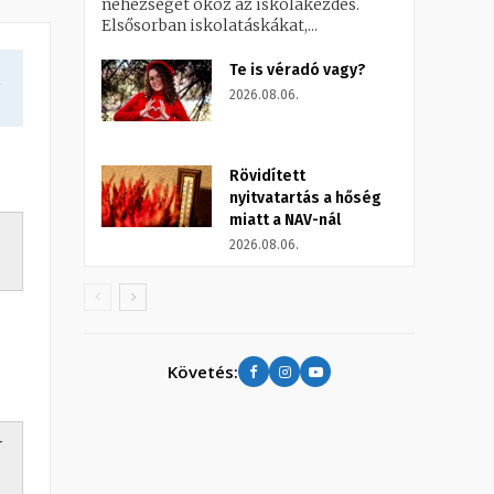
nehézséget okoz az iskolakezdés.
Elsősorban iskolatáskákat,...
Te is véradó vagy?
a
2026.08.06.
Rövidített
nyitvatartás a hőség
miatt a NAV-nál
2026.08.06.
Követés:
r