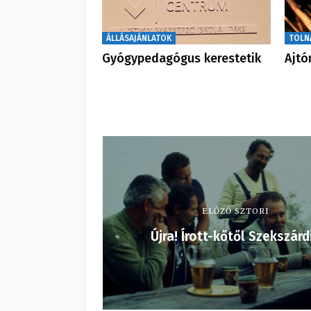
ÁLLÁSAJÁNLATOK
TOLN
Gyógypedagógus kerestetik
Ajtó
ELŐZŐ SZTORI
Újra! Írott-kőtől Szekszárd