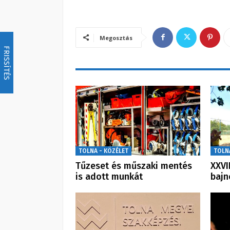
Megosztás
FRISSÍTÉS
TOLNA - KÖZÉLET
TOLN
Tűzeset és műszaki mentés
XXVI
is adott munkát
bajn