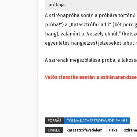
próbája.
A szirénapróba során a próbára történő f
próba!") a „Katasztrófariadó" (két perc
hang), valamint a „Veszély elmúlt” (kétsz
egyenletes hangjelzés) jelzéseket lehet 
A szirénák megszólalása próba, a lakoss
Valós riasztás esetén a szirénarendsz
FORRÁS
TOLNA.KATASZTROFAVEDELEM.HU
CÍMKÉK
katasztrófavédelem
Paks
szirén