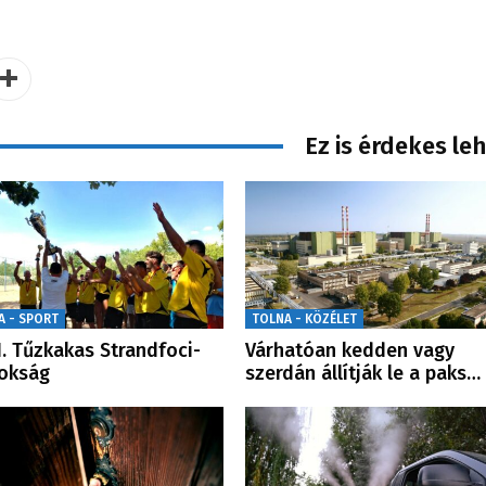
Ez is érdekes le
A - SPORT
TOLNA - KÖZÉLET
I. Tűzkakas Strandfoci-
Várhatóan kedden vagy
okság
szerdán állítják le a paks…