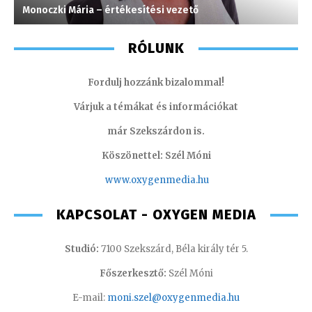
Monoczki Mária – értékesítési vezető
H
RÓLUNK
Fordulj hozzánk bizalommal!
Várjuk a témákat és információkat
már Szekszárdon is.
Köszönettel: Szél Móni
www.oxygenmedia.hu
KAPCSOLAT - OXYGEN MEDIA
Studió:
7100 Szekszárd, Béla király tér 5.
Főszerkesztő:
Szél Móni
E-mail:
moni.szel@oxygenmedia.hu