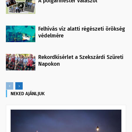
A polgármester válaszol
Felhívás víz alatti régészeti örökség
védelmére
Rekordkísérlet a Szekszárdi Szüreti
Napokon
NEKED AJÁNLJUK