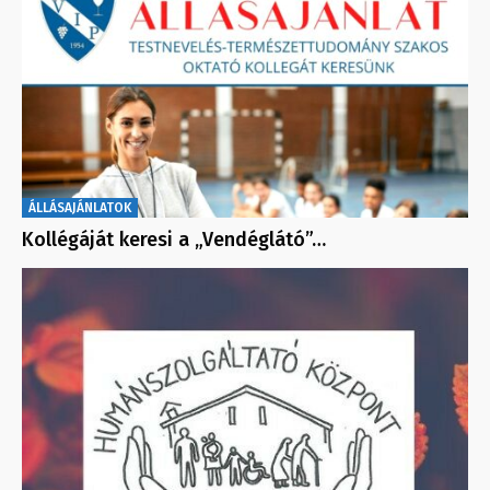
ÁLLÁSAJÁNLATOK
Kollégáját keresi a „Vendéglátó”…