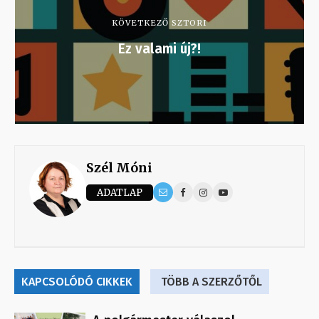
KÖVETKEZŐ SZTORI
Ez valami új?!
Szél Móni
ADATLAP
KAPCSOLÓDÓ CIKKEK
TÖBB A SZERZŐTŐL