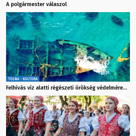
A polgármester válaszol
TOLNA - KULTÚRA
Felhívás víz alatti régészeti örökség védelmére…