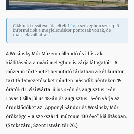
Cikkünk frissítése óta eltelt
1 év
, a szövegben szereplő
információk a megjelenéskor pontosak voltak, de
mára elavulhattak.
A Wosinsky Mór Múzeum állandó és időszaki
kiállításaira a nyári melegben is várja látogatóit. A
múzeum történetét bemutató tárlatban a két kurátor
tart tárlatvezetéseket minden második pénteken 15
órától: dr. Vizi Márta július 4-én és augusztus 1-én,
Lovas Csilla július 18-án és augusztus 15-én várja az
érdeklődőket az „Apponyi Sándor és Wosinsky Mór
öröksége – a szekszárdi múzeum 130 éve” kiállításban.
(Szekszárd, Szent István tér 26.)