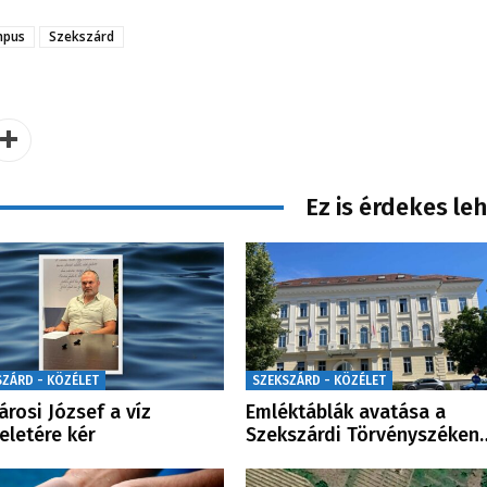
mpus
Szekszárd
Ez is érdekes le
SZÁRD - KÖZÉLET
SZEKSZÁRD - KÖZÉLET
Sárosi József a víz
Emléktáblák avatása a
teletére kér
Szekszárdi Törvényszéken