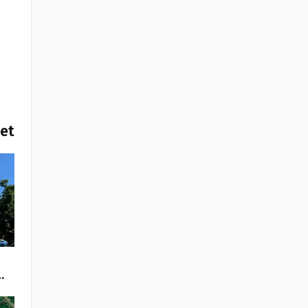
het
…