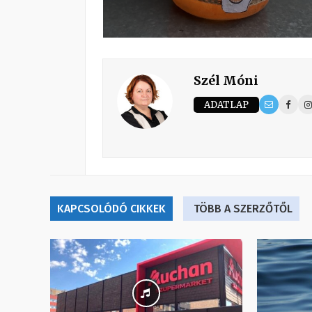
Szél Móni
ADATLAP
KAPCSOLÓDÓ CIKKEK
TÖBB A SZERZŐTŐL