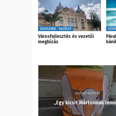
SZEKSZÁRD - KÖZÉLET
SZEK
Városfejlesztés és vezetői
Pára
megbízás
káni
ELŐZŐ SZTORI
„Egy kicsit Mártonnak lenn