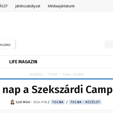
ÁSZF
Játékszabályzat
Médiaajánlatunk
EKSZÁRD
LIFE MAGAZIN
Kezdőlap
TOLNA
Tolna - Közélet
t nap a Szekszárdi Cam
Szél Móni
-
2024.11.18.
TOLNA
TOLNA - KÖZÉLET