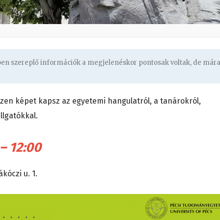
gben szereplő információk a megjelenéskor pontosak voltak, de már
szen képet kapsz az egyetemi hangulatról, a tanárokról,
llgatókkal.
 – 12:00
kóczi u. 1.