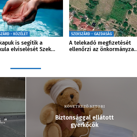
SZÁRD - KÖZÉLET
SZEKSZÁRD - GAZDASÁG
kapuk is segítik a
A telekadó megfizetését
kula elviselését Szek…
ellenőrzi az önkormányza
KÖVETKEZŐ SZTORI
Biztonsággal ellátott
i…”
gyerkőcök