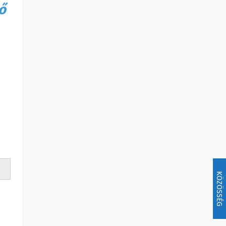
ő
KÖZÖSSÉG