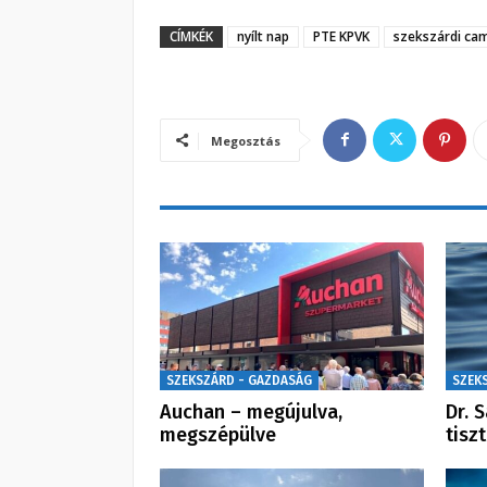
CÍMKÉK
nyílt nap
PTE KPVK
szekszárdi ca
Megosztás
SZEKSZÁRD - GAZDASÁG
SZEK
Auchan – megújulva,
Dr. 
megszépülve
tisz