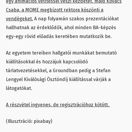
egy animációs vetítéssel veszi kezdetét, majd Kovács
Csaba, a MOME megbízott rektora köszönti a
vendégeket.
A nap folyamán szakos prezentációkat
hallhatnak az érdeklődők, ahol minden BA-képzés
egy-egy rövid előadás keretében mutatkozik be.
Az egyetem tereiben hallgatói munkákat bemutató
kiállításokkal és hozzájuk kapcsolódó
tárlatvezetésekkel, a Groundban pedig a Stefan
Lengyel Kiválósági Ösztöndíj kiállítással várják a
látogatókat.
A részvétel ingyenes, de regisztrációhoz kötött.
(Illusztráció: pixabay)