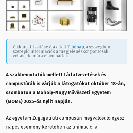
Cikkünk frissítése óta eltelt
11 hónap
, a szövegben
szereplő információk a megjelenéskor pontosak
voltak, de mára elavulhattak.
A szakbemutatók mellett tárlatvezetések és
campustúrák is várják a látogatókat október 18-án,
szombaton a Moholy-Nagy Művészeti Egyetem
(MOME) 2025-ös nyílt napján.
Az egyetem Zugligeti úti campusán megvalósuló egész
napos esemény keretében az animáció, a