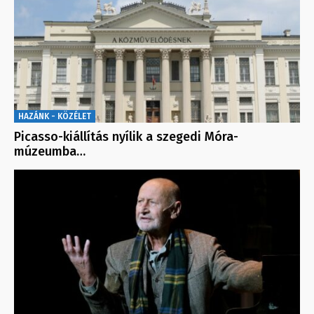
HAZÁNK - KÖZÉLET
Picasso-kiállítás nyílik a szegedi Móra-
múzeumba…