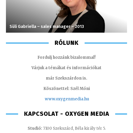
Süli Gabriella – sales manager – 2013
H
RÓLUNK
Fordulj hozzánk bizalommal!
Várjuk a témákat és információkat
már Szekszárdon is.
Köszönettel: Szél Móni
www.oxygenmedia.hu
KAPCSOLAT - OXYGEN MEDIA
Studió:
7100 Szekszárd, Béla király tér 5.