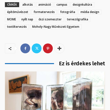
CÍMKÉK
alkotás
animáció
campus
designkultúra
építőművészet
formatervezés
fotográfia
média design
MOME
nyílt nap
őszi szemeszter
tervezőgrafika
textiltervezés
Moholy-Nagy Művészeti Egyetem
Ez is érdekes lehet