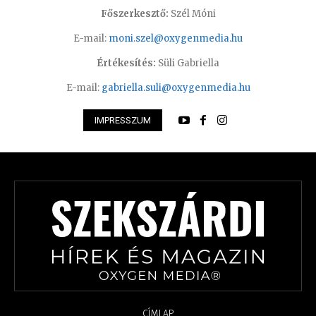
Főszerkesztő:
Szél Móni
E-mail:
moni.szel@oxygenmedia.hu
Értékesítés:
Süli Gabriella
E-mail:
gabriella.suli@oxygenmedia.hu
IMPRESSZUM
CÍMLAP