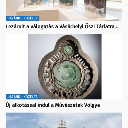
HAZÁNK - KÖZÉLET
Lezárult a válogatás a Vásárhelyi Őszi Tárlatra…
HAZÁNK - KÖZÉLET
Új alkotással indul a Művészetek Völgye