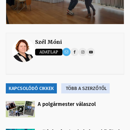
Szél Móni
ADATLAP
KAPCSOLÓDÓ CIKKEK
TÖBB A SZERZŐTŐL
A polgármester válaszol