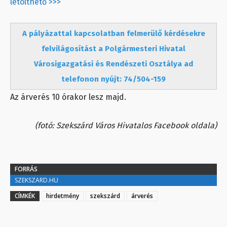
letölthető >>>
A pályázattal kapcsolatban felmerülő kérdésekre
felvilágosítást a Polgármesteri Hivatal
Városigazgatási és Rendészeti Osztálya ad
telefonon nyújt: 74/504-159
Az árverés 10 órakor lesz majd.
(fotó: Szekszárd Város Hivatalos Facebook oldala)
FORRÁS
SZEKSZARD.HU
CÍMKÉK
hirdetmény
szekszárd
árverés