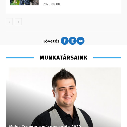
2026.08.08.
Követés:
MUNKATÁRSAINK
Molek Csongor – műsorvezető – 2020
J