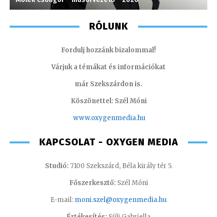
RÓLUNK
Fordulj hozzánk bizalommal!
Várjuk a témákat és információkat
már Szekszárdon is.
Köszönettel: Szél Móni
www.oxygenmedia.hu
KAPCSOLAT - OXYGEN MEDIA
Studió:
7100 Szekszárd, Béla király tér 5.
Főszerkesztő:
Szél Móni
E-mail:
moni.szel@oxygenmedia.hu
Értékesítés:
Süli Gabriella