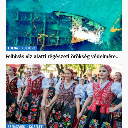
TOLNA - KULTÚRA
Felhívás víz alatti régészeti örökség védelmére…
SZEKSZÁRD - KÖZÉLET