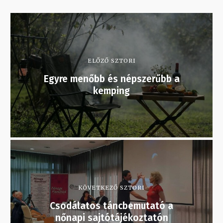
ELŐZŐ SZTORI
Egyre menőbb és népszerűbb a
kemping
KÖVETKEZŐ SZTORI
Csodálatos táncbemutató a
nőnapi sajtótájékoztatón