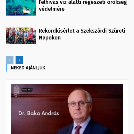
Felhívás víz alatti régészeti örökség
védelmére
Rekordkísérlet a Szekszárdi Szüreti
Napokon
NEKED AJÁNLJUK