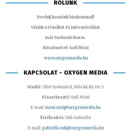
RÓLUNK
Fordulj hozzánk bizalommal!
Várjuk a témákat és információkat
már Szekszárdon is.
Köszönettel: Szél Móni
www.oxygenmedia.hu
KAPCSOLAT - OXYGEN MEDIA
Studió:
7100 Szekszárd, Béla király tér 5.
Főszerkesztő:
Szél Móni
E-mail:
moni.szel@oxygenmedia.hu
Értékesítés:
Süli Gabriella
E-mail:
gabriella.suli@oxygenmedia.hu