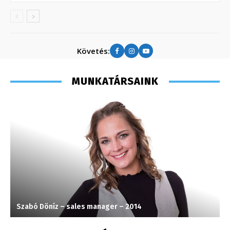
Követés:
MUNKATÁRSAINK
Szabó Döníz – sales manager – 2014
S