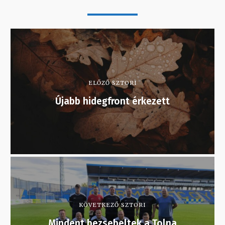
ELŐZŐ SZTORI
Újabb hidegfront érkezett
KÖVETKEZŐ SZTORI
Mindent bezsebeltek a Tolna