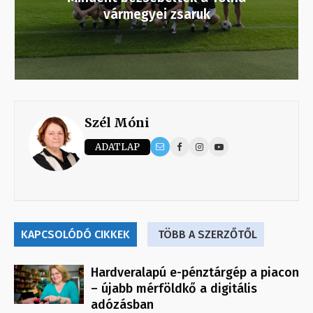
vármegyei zsaruk
Szél Móni
ADATLAP
KAPCSOLÓDÓ CIKKEK
TÖBB A SZERZŐTŐL
Hardveralapú e-pénztárgép a piacon
– újabb mérföldkő a digitális
adózásban