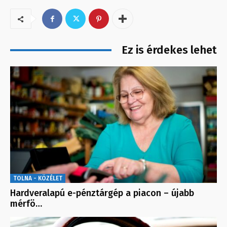
Ez is érdekes lehet
TOLNA - KÖZÉLET
Hardveralapú e-pénztárgép a piacon – újabb
mérfö…