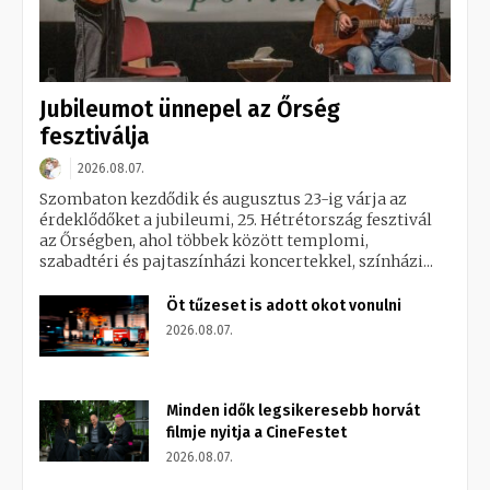
Jubileumot ünnepel az Őrség
fesztiválja
2026.08.07.
Szombaton kezdődik és augusztus 23-ig várja az
érdeklődőket a jubileumi, 25. Hétrétország fesztivál
az Őrségben, ahol többek között templomi,
szabadtéri és pajtaszínházi koncertekkel, színházi...
Öt tűzeset is adott okot vonulni
2026.08.07.
Minden idők legsikeresebb horvát
filmje nyitja a CineFestet
2026.08.07.