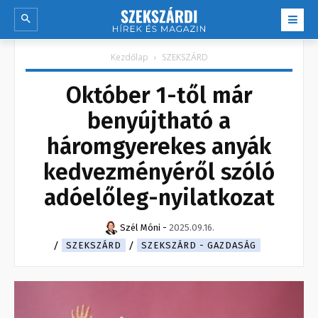
Kezdőlap
SZEKSZÁRD
Október 1-től már
benyújtható a
háromgyerekes anyák
kedvezményéről szóló
adóelőleg-nyilatkozat
Szél Móni
-
2025.09.16.
SZEKSZÁRD
SZEKSZÁRD - GAZDASÁG