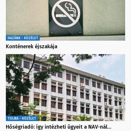
HAZÁNK - KÖZÉLET
Konténerek éjszakája
TOLNA - KÖZÉLET
Hőségriadó: így intézheti ügyeit a NAV-nál…