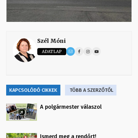
Szél Móni
ADATLAP
KAPCSOLÓDÓ CIKKEK
TÖBB A SZERZŐTŐL
A polgármester válaszol
Ismerd meg a rendőrt!