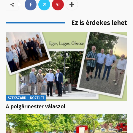
Ez is érdekes lehet
SZEKSZÁRD - KÖZÉLET
A polgármester válaszol