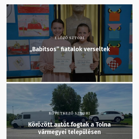
ELŐZŐ SZTORI
„Babitsos” fiatalok verseltek
KÖVETKEZŐ SZTORI
Körözött autót fogtak a Tolna
vármegyei településen