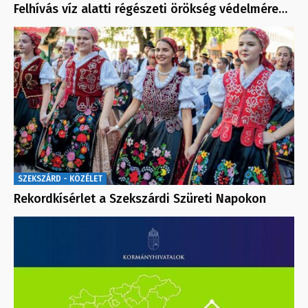
Felhívás víz alatti régészeti örökség védelmére…
SZEKSZÁRD - KÖZÉLET
Rekordkísérlet a Szekszárdi Szüreti Napokon