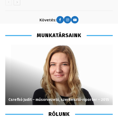
Követés:
MUNKATÁRSAINK
Csrefkó Judit – műsorvezető, szerkesztő-riporter – 2015
H
RÓLUNK