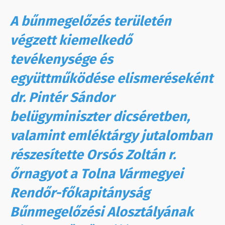
A bűnmegelőzés területén
végzett kiemelkedő
tevékenysége és
együttműködése elismeréseként
dr. Pintér Sándor
belügyminiszter dicséretben,
valamint emléktárgy jutalomban
részesítette Orsós Zoltán r.
őrnagyot a Tolna Vármegyei
Rendőr-főkapitányság
Bűnmegelőzési Alosztályának