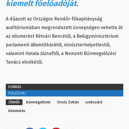
kiemelt főelőadóját.
A díjazott az Országos Rendőr-főkapitányság
auditóriumában megrendezett ünnepségen vehette át
az elismerést Rétvári Bencétől, a Belügyminisztérium
parlamenti államtitkárától, miniszterhelyettestől,
valamint Hatala Józseftől, a Nemzeti Bűnmegelőzési
Tanács elnökétől.
FORRÁS
POLICE.HU
CÍMKÉK
bűnmegelőzés
Orsós Zoltán
szekszárd
kitüntetés