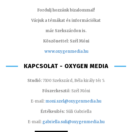
Fordulj hozzánk bizalommal!
Várjuk a témákat és információkat
már Szekszárdon is.
Köszönettel: Szél Móni
www.oxygenmedia.hu
KAPCSOLAT - OXYGEN MEDIA
Studió:
7100 Szekszárd, Béla király tér 5.
Főszerkesztő:
Szél Móni
E-mail:
moni.szel@oxygenmedia.hu
Értékesítés:
Süli Gabriella
E-mail:
gabriella.suli@oxygenmedia.hu