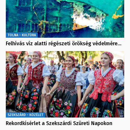
TOLNA - KULTÚRA
Felhívás víz alatti régészeti örökség védelmére…
SZEKSZÁRD - KÖZÉLET
Rekordkísérlet a Szekszárdi Szüreti Napokon