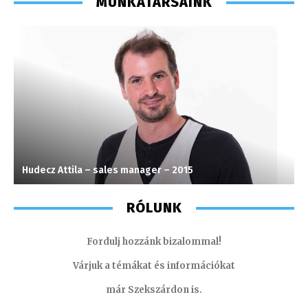
MUNKATÁRSAINK
Hudecz Attila – sales manager – 2015
S
RÓLUNK
Fordulj hozzánk bizalommal!
Várjuk a témákat és információkat
már Szekszárdon is.