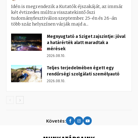
Idén is megrendezik a Kutatók éjszakáját, az immár
két évtizedes múltra visszatekintő őszi
tudományfesztiválon szeptember 25-én és 26-án
több száz helyszínen várják majd a...
Megnyugtató a Sziget zajszintje: jóval
a határérték alatt maradtak a
mérések
2026.08.10.
Teljes terjedelmében égett egy
rendőrségi szolgálati személyautó
2026.08.10.
Követés: