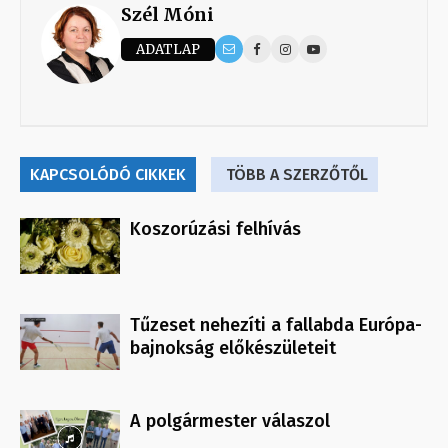
Szél Móni
ADATLAP
KAPCSOLÓDÓ CIKKEK
TÖBB A SZERZŐTŐL
Koszorúzási felhívás
Tűzeset nehezíti a fallabda Európa-
bajnokság előkészületeit
A polgármester válaszol