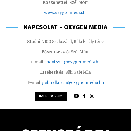
Köszönettel: Szél Móni
www.oxygenmedia.hu
KAPCSOLAT - OXYGEN MEDIA
Studió:
7100 Szekszárd, Béla király tér 5.
Főszerkesztő:
Szél Móni
E-mail:
moni.szel@oxygenmedia.hu
Értékesítés:
Süli Gabriella
E-mail:
gabriella.suli@oxygenmedia.hu
IMPRESSZUM