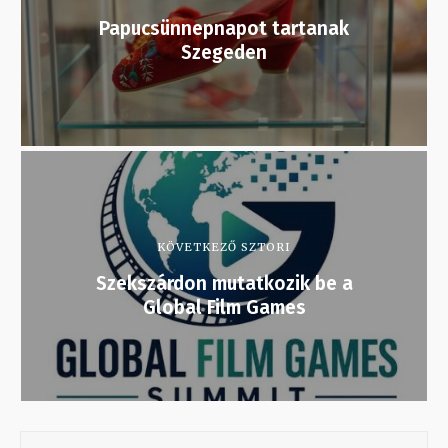
Papucsünnepnapot tartanak
Szegeden
KÖVETKEZŐ SZTORI
Szekszárdon mutatkozik be a
Global Film Games