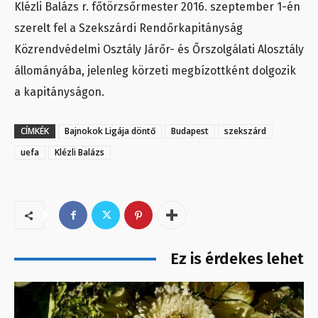
Klézli Balázs r. főtörzsőrmester 2016. szeptember 1-én
szerelt fel a Szekszárdi Rendőrkapitányság
Közrendvédelmi Osztály Járőr- és Őrszolgálati Alosztály
állományába, jelenleg körzeti megbízottként dolgozik
a kapitányságon.
CÍMKÉK
Bajnokok Ligája döntő
Budapest
szekszárd
uefa
Klézli Balázs
Ez is érdekes lehet