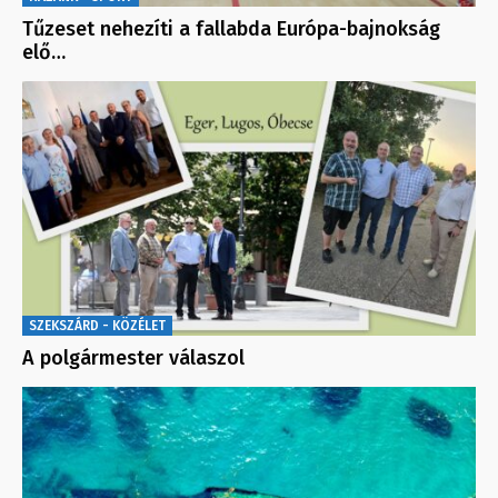
Tűzeset nehezíti a fallabda Európa-bajnokság
elő…
SZEKSZÁRD - KÖZÉLET
A polgármester válaszol