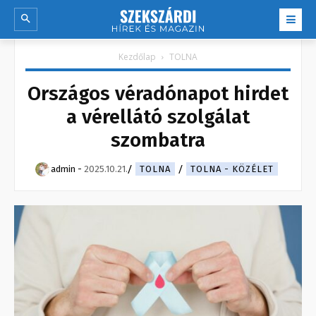
Kezdőlap
TOLNA
Országos véradónapot hirdet
a vérellátó szolgálat
szombatra
admin
-
2025.10.21.
TOLNA
TOLNA - KÖZÉLET