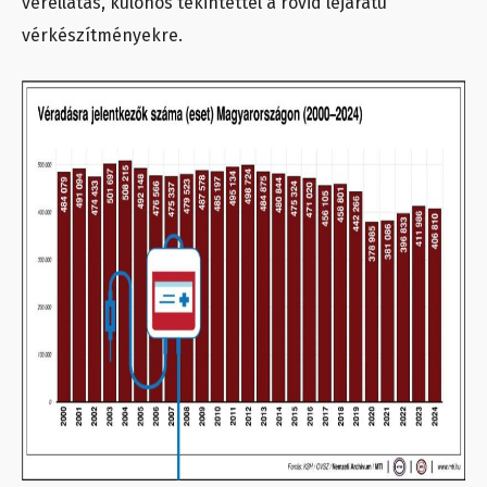
vérellátás, különös tekintettel a rövid lejáratú
vérkészítményekre.