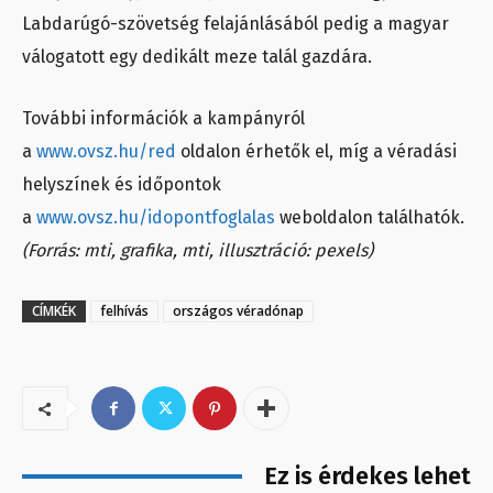
Labdarúgó-szövetség felajánlásából pedig a magyar
válogatott egy dedikált meze talál gazdára.
További információk a kampányról
a
www.ovsz.hu/red
oldalon érhetők el, míg a véradási
helyszínek és időpontok
a
www.ovsz.hu/idopontfoglalas
weboldalon találhatók.
(Forrás: mti, grafika, mti, illusztráció: pexels)
CÍMKÉK
felhívás
országos véradónap
Ez is érdekes lehet