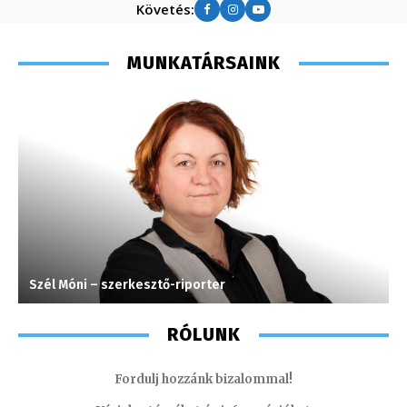
Követés:
MUNKATÁRSAINK
Szél Móni – szerkesztő-riporter
M
RÓLUNK
Fordulj hozzánk bizalommal!