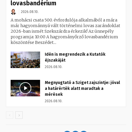
lovasbandérium
2026.08.10.
A mohácsi csata 500. évfordulója alkalmából a mára
már hagyománnyá vált történelmi lovas zarándoklat
2026-ban ismét Szekszárdra érkezik! Az ünnepély
programja: 10:00 A hagyományőrző lovasbandérium
köszöntése Beszédet...
Idén is megrendezik a Kutatók
éjszakáját
2026.08.10.
Megnyugtató a Sziget zajszintje: jóval
a határérték alatt maradtak a
mérések
2026.08.10.