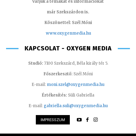
Várjuk a témákat és információkat
már Szekszárdon is.
Köszönettel: Szél Móni
www.oxygenmedia.hu
KAPCSOLAT - OXYGEN MEDIA
Studió:
7100 Szekszárd, Béla király tér 5.
Főszerkesztő:
Szél Móni
E-mail:
moni.szel@oxygenmedia.hu
Értékesítés:
Süli Gabriella
E-mail:
gabriella.suli@oxygenmedia.hu
IMPRESSZUM