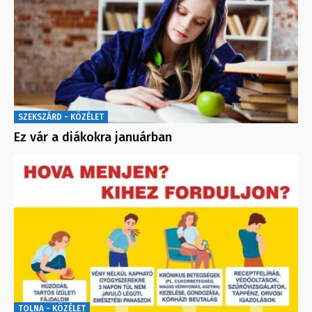
SZEKSZÁRD - KÖZÉLET
Ez vár a diákokra januárban
TOLNA - KÖZÉLET