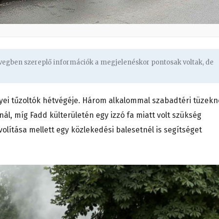
övegben szereplő információk a megjelenéskor pontosak voltak, de
ei tűzoltók hétvégéje. Három alkalommal szabadtéri tüzekné
l, míg Fadd külterületén egy izzó fa miatt volt szükség
ávolítása mellett egy közlekedési balesetnél is segítséget