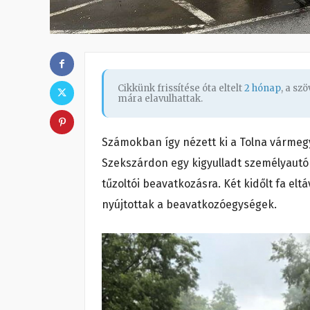
Cikkünk frissítése óta eltelt
2 hónap
, a sz
mára elavulhattak.
Számokban így nézett ki a Tolna vármegy
Szekszárdon egy kigyulladt személyautóná
tűzoltói beavatkozásra. Két kidőlt fa elt
nyújtottak a beavatkozóegységek.