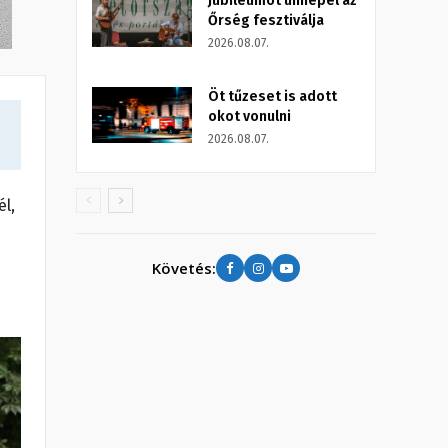
Jubileumot ünnepel az
Őrség fesztiválja
2026.08.07.
Öt tűzeset is adott
okot vonulni
2026.08.07.
l,
Követés: