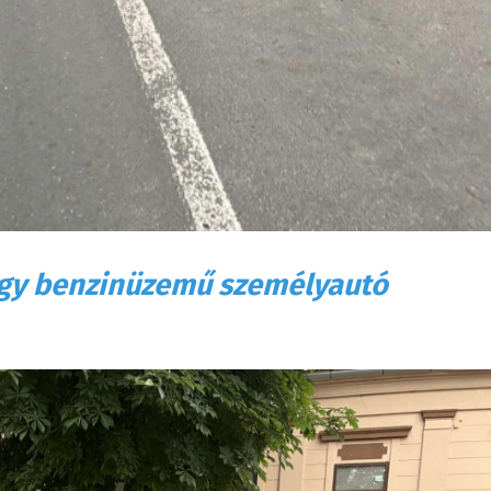
 egy benzinüzemű személyautó