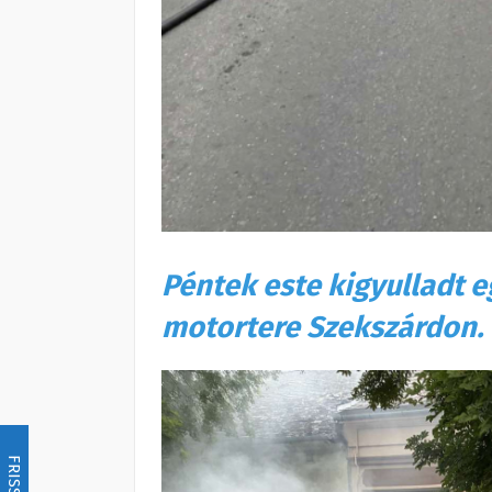
Péntek este kigyulladt
motortere Szekszárdon.
FRISSÍTÉS