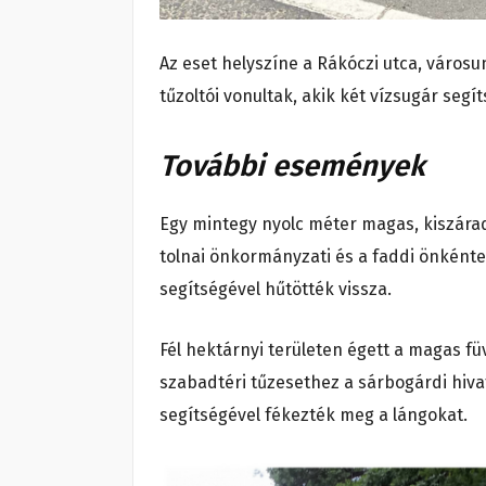
Az eset helyszíne a Rákóczi utca, város
tűzoltói vonultak, akik két vízsugár segít
További események
Egy mintegy nyolc méter magas, kiszárad
tolnai önkormányzati és a faddi önkénte
segítségével hűtötték vissza.
Fél hektárnyi területen égett a magas f
szabadtéri tűzesethez a sárbogárdi hivat
segítségével fékezték meg a lángokat.