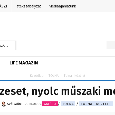
ÁSZF
Játékszabályzat
Médiaajánlatunk
SZÁRD
LIFE MAGAZIN
Kezdőlap
TOLNA
Tolna - Közélet
űzeset, nyolc műszaki m
Szél Móni
-
2026.06.09.
GALÉRIA
TOLNA
TOLNA - KÖZÉLET