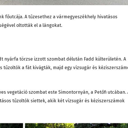
unk főutcája. A tűzesethez a vármegyeszékhely hivatásos
ségével oltották el a lángokat.
t nyárfa törzse izzott szombat délután Fadd külterületén. A
s tűzoltók a fát kivágták, majd egy vízsugár és kéziszerszám
üves vegetáció szombat este Simontornyán, a Petőfi utcában. 
ásos tűzoltók siettek, akik két vízsugár és kéziszerszámok