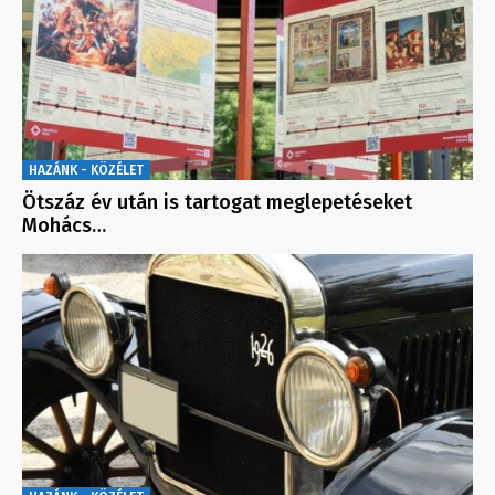
HAZÁNK - KÖZÉLET
Ötszáz év után is tartogat meglepetéseket
Mohács…