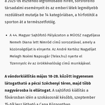
a 2025-ös esztendő legfontosabb híreit, sorsfordító
társadalmi eseményeit és az emberi lélek legmélyebb
rezdüléseit mutatja be 14 kategóriában, a hírfotótól a
sporton át a természetfotóig.
A 44. Magyar Sajtófotó Pályázaton a MÚOSZ nagydíjasa
Nemeh Diana lett Nimród című sorozatával, amely a
közönségdíjat is elnyerte. Az André Kertész Nagydíjat
Melegh Noémi Napsugár (Telex.hu) nyerte el
Tizennyolc év az örökkévalóság című munkájával.
A vándorkiállítás május 18-28. között ingyenesen
látogatható a pécsi Széchenyi téren, majd több
nagyvárosba is ellátogat.
A sajtófotó kiállítás a
fővárosban idén a szokásosnál később, szeptember
15-től lesz látható a Capa Központban.