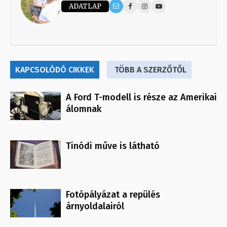
ADATLAP
KAPCSOLÓDÓ CIKKEK
TÖBB A SZERZŐTŐL
A Ford T-modell is része az Amerikai
álomnak
Tinódi műve is látható
Fotópályázat a repülés
árnyoldalairól