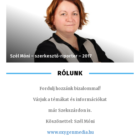
Szél Móni – szerkesztő-riporter – 2017
S
RÓLUNK
Fordulj hozzánk bizalommal!
Várjuk a témákat és információkat
már Szekszárdon is.
Köszönettel: Szél Móni
www.oxygenmedia.hu