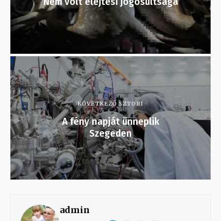
Nem volt elejtési jogosultsága
KÖVETKEZŐ SZTORI
A fény napját ünneplik
Szegeden
admin