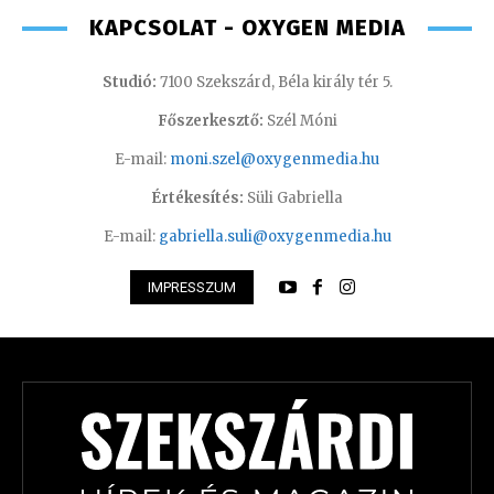
KAPCSOLAT - OXYGEN MEDIA
Studió:
7100 Szekszárd, Béla király tér 5.
Főszerkesztő:
Szél Móni
E-mail:
moni.szel@oxygenmedia.hu
Értékesítés:
Süli Gabriella
E-mail:
gabriella.suli@oxygenmedia.hu
IMPRESSZUM