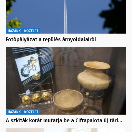
HAZÁNK - KÖZÉLET
Fotópályázat a repülés árnyoldalairól
HAZÁNK - KÖZÉLET
A szkíták korát mutatja be a Cifrapalota új tárl…