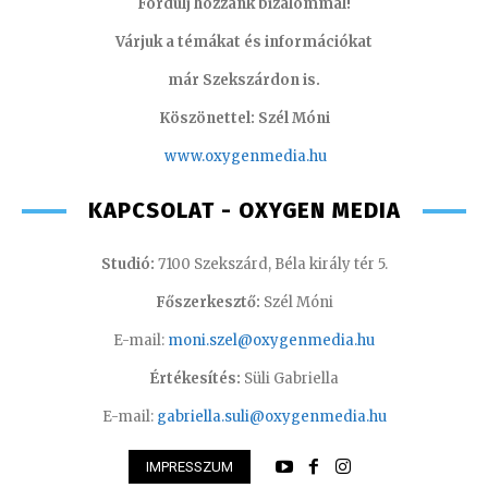
Fordulj hozzánk bizalommal!
Várjuk a témákat és információkat
már Szekszárdon is.
Köszönettel: Szél Móni
www.oxygenmedia.hu
KAPCSOLAT - OXYGEN MEDIA
Studió:
7100 Szekszárd, Béla király tér 5.
Főszerkesztő:
Szél Móni
E-mail:
moni.szel@oxygenmedia.hu
Értékesítés:
Süli Gabriella
E-mail:
gabriella.suli@oxygenmedia.hu
IMPRESSZUM