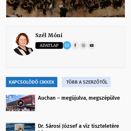
Szél Móni
ADATLAP
KAPCSOLÓDÓ CIKKEK
TÖBB A SZERZŐTŐL
Auchan – megújulva, megszépülve
Dr. Sárosi József a víz tiszteletére