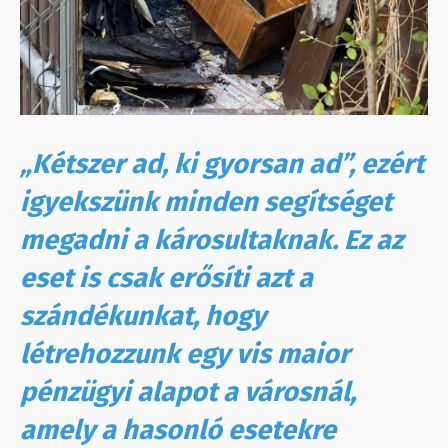
„Kétszer ad, ki gyorsan ad”, ezért
igyekszünk minden segítséget
megadni a károsultaknak. Ez az
eset is csak erősíti azt a
szándékunkat, hogy
létrehozzunk egy vis maior
pénzügyi alapot a városnál,
amely a hasonló esetekre