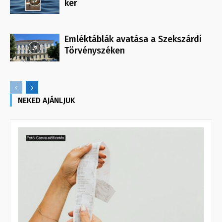
kér
Emléktáblák avatása a Szekszárdi
Törvényszéken
NEKED AJÁNLJUK