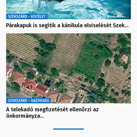
SZEKSZÁRD - KÖZÉLET
Párakapuk is segítik a kánikula elviselését Szek…
SZEKSZÁRD - GAZDASÁG
A telekadó megfizetését ellenőrzi az
önkormányza…