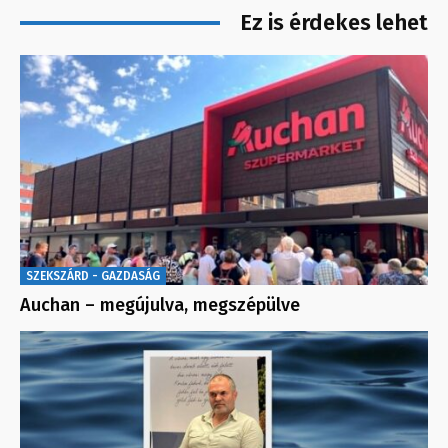
Ez is érdekes lehet
SZEKSZÁRD - GAZDASÁG
Auchan – megújulva, megszépülve