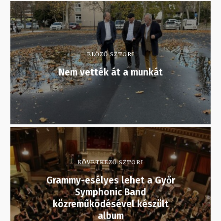
ELŐZŐ SZTORI
Nem vették át a munkát
KÖVETKEZŐ SZTORI
Grammy-esélyes lehet a Győr
Symphonic Band
közreműködésével készült
album