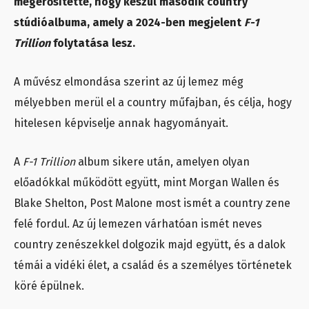
megerősítette, hogy készül második country
stúdióalbuma, amely a 2024-ben megjelent
F-1
Trillion
folytatása lesz.
A művész elmondása szerint az új lemez még
mélyebben merül el a country műfajban, és célja, hogy
hitelesen képviselje annak hagyományait.
A
F-1 Trillion
album sikere után, amelyen olyan
előadókkal működött együtt, mint Morgan Wallen és
Blake Shelton, Post Malone most ismét a country zene
felé fordul. Az új lemezen várhatóan ismét neves
country zenészekkel dolgozik majd együtt, és a dalok
témái a vidéki élet, a család és a személyes történetek
köré épülnek.