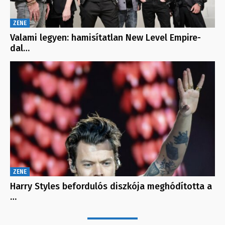
ZENE
Valami legyen: hamisítatlan New Level Empire-
dal…
ZENE
Harry Styles befordulós diszkója meghódította a
…