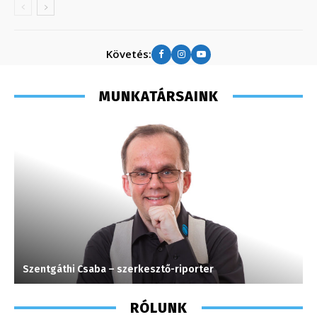
Követés:
MUNKATÁRSAINK
Szentgáthi Csaba – szerkesztő-riporter
T
RÓLUNK