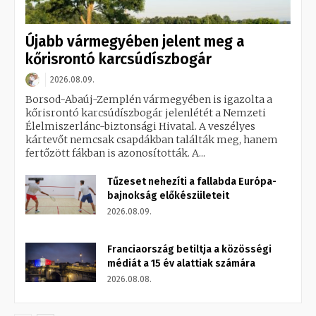
Újabb vármegyében jelent meg a
kőrisrontó karcsúdíszbogár
2026.08.09.
Borsod-Abaúj-Zemplén vármegyében is igazolta a
kőrisrontó karcsúdíszbogár jelenlétét a Nemzeti
Élelmiszerlánc-biztonsági Hivatal. A veszélyes
kártevőt nemcsak csapdákban találták meg, hanem
fertőzött fákban is azonosították. A...
Tűzeset nehezíti a fallabda Európa-
bajnokság előkészületeit
2026.08.09.
Franciaország betiltja a közösségi
médiát a 15 év alattiak számára
2026.08.08.