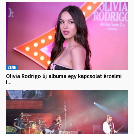
ZENE
Olivia Rodrigo új albuma egy kapcsolat érzelmi
i…