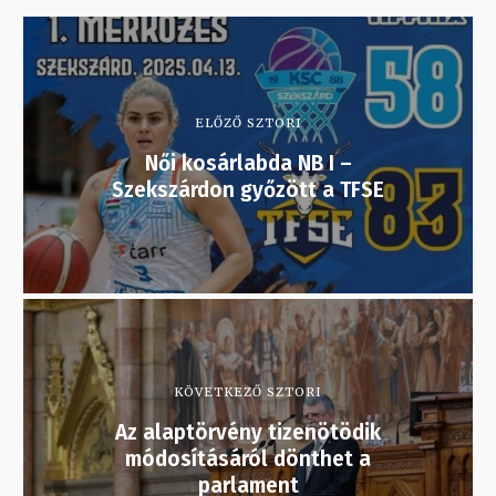
ELŐZŐ SZTORI
Női kosárlabda NB I –
Szekszárdon győzött a TFSE
KÖVETKEZŐ SZTORI
Az alaptörvény tizenötödik
módosításáról dönthet a
parlament