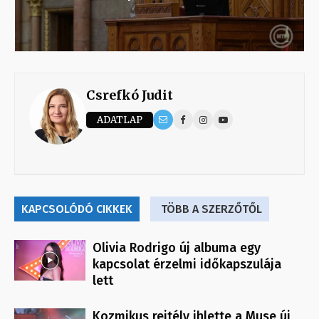
Csrefkó Judit
ADATLAP
KAPCSOLÓDÓ CIKKEK
TÖBB A SZERZŐTŐL
Olivia Rodrigo új albuma egy
kapcsolat érzelmi időkapszulája
lett
Kozmikus rejtély ihlette a Muse új