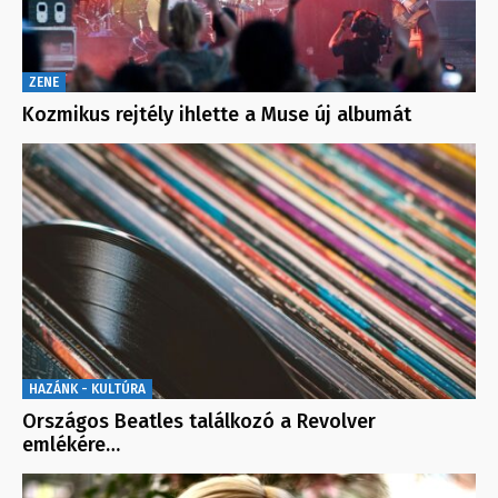
ZENE
Kozmikus rejtély ihlette a Muse új albumát
HAZÁNK - KULTÚRA
Országos Beatles találkozó a Revolver
emlékére…