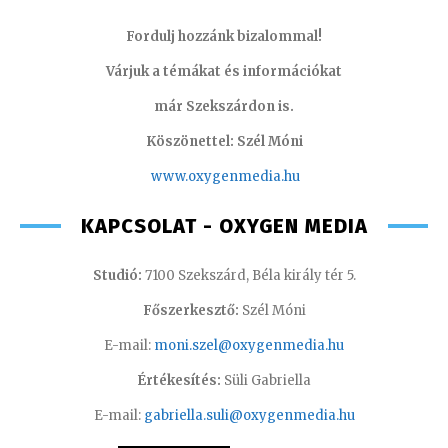
Fordulj hozzánk bizalommal!
Várjuk a témákat és információkat
már Szekszárdon is.
Köszönettel: Szél Móni
www.oxygenmedia.hu
KAPCSOLAT - OXYGEN MEDIA
Studió:
7100 Szekszárd, Béla király tér 5.
Főszerkesztő:
Szél Móni
E-mail:
moni.szel@oxygenmedia.hu
Értékesítés:
Süli Gabriella
E-mail:
gabriella.suli@oxygenmedia.hu