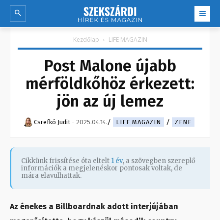
Kezdőlap
LIFE MAGAZIN
Post Malone újabb
mérföldkőhöz érkezett:
jön az új lemez
Csrefkó Judit
-
2025.04.14.
LIFE MAGAZIN
ZENE
Cikkünk frissítése óta eltelt
1 év
, a szövegben szereplő
információk a megjelenéskor pontosak voltak, de
mára elavulhattak.
Az énekes a Billboardnak adott interjújában