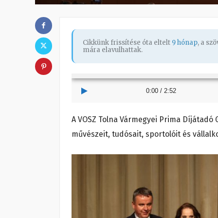
Cikkünk frissítése óta eltelt
9 hónap
, a sz
mára elavulhattak.
0:00
/
2:52
A VOSZ Tolna Vármegyei Prima Díjátadó G
művészeit, tudósait, sportolóit és vállalk