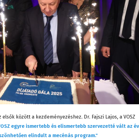
 elsők között a kezdeményezéshez. Dr. Fajszi Lajos, a VOSZ
VOSZ egyre ismertebb és elismertebb szervezetté vált az é
zönhetően elindult a mecénás program."