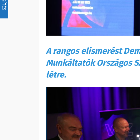
A rangos elismerést Dem
Munkáltatók Országos S
létre.