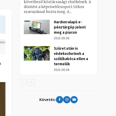
következő köztársasági elnökének. A
döntést a képviselőcsoport titkos
szavazással hozta meg. A...
Hardveralapú e-
pénztárgép jelent
meg a piacon
2026.08.08.
Szüret után is
védekezhetnek a
szőlőkabóca ellen a
b
termelők
2026.08.08.
Követés: