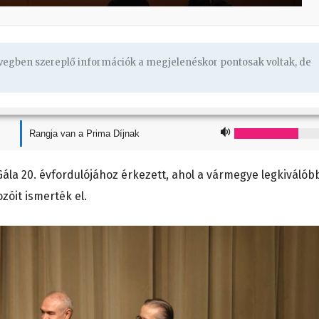
övegben szereplő információk a megjelenéskor pontosak voltak, de
Rangja van a Prima Díjnak
ála 20. évfordulójához érkezett, ahol a vármegye legkiválób
ozóit ismerték el.