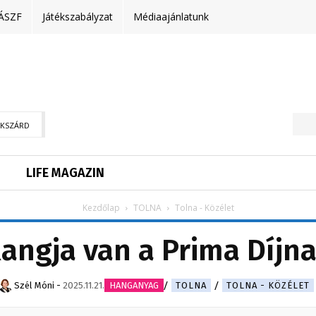
ÁSZF
Játékszabályzat
Médiaajánlatunk
EKSZÁRD
LIFE MAGAZIN
Kezdőlap
TOLNA
Tolna - Közélet
angja van a Prima Díjn
Szél Móni
-
2025.11.21.
HANGANYAG
TOLNA
TOLNA - KÖZÉLET