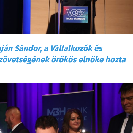
ján Sándor, a Vállalkozók és
zövetségének örökös elnöke hozta