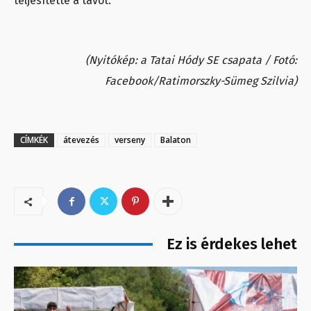
teljesítette a távot.
(Nyitókép: a Tatai Hódy SE csapata / Fotó:
Facebook/Ratimorszky-Sümeg Szilvia)
CÍMKÉK
átevezés
verseny
Balaton
Ez is érdekes lehet