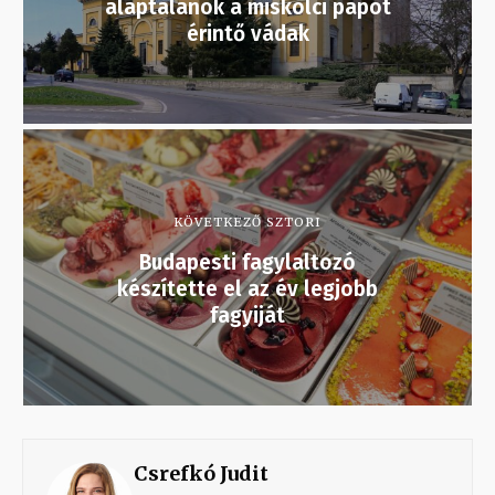
alaptalanok a miskolci papot
érintő vádak
KÖVETKEZŐ SZTORI
Budapesti fagylaltozó
készítette el az év legjobb
fagyiját
Csrefkó Judit