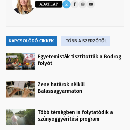
ADATLAP
KAPCSOLÓDÓ CIKKEK
TÖBB A SZERZŐTŐL
Egyetemisták tisztították a Bodrog
folyót
Zene határok nélkül
Balassagyarmaton
Több térségben is folytatódik a
szúnyoggyérítési program