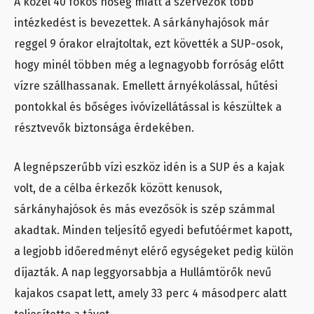
A közel 40 fokos hőség miatt a szervezők több
intézkedést is bevezettek. A sárkányhajósok már
reggel 9 órakor elrajtoltak, ezt követték a SUP-osok,
hogy minél többen még a legnagyobb forróság előtt
vízre szállhassanak. Emellett árnyékolással, hűtési
pontokkal és bőséges ivóvízellátással is készültek a
résztvevők biztonsága érdekében.
A legnépszerűbb vízi eszköz idén is a SUP és a kajak
volt, de a célba érkezők között kenusok,
sárkányhajósok és más evezősök is szép számmal
akadtak. Minden teljesítő egyedi befutóérmet kapott,
a legjobb időeredményt elérő egységeket pedig külön
díjazták. A nap leggyorsabbja a Hullámtörők nevű
kajakos csapat lett, amely 33 perc 4 másodperc alatt