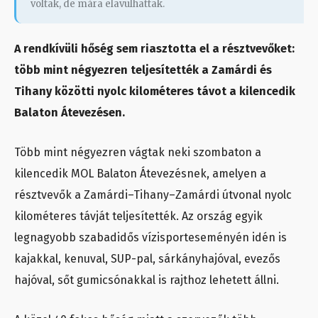
voltak, de mára elavulhattak.
A rendkívüli hőség sem riasztotta el a résztvevőket:
több mint négyezren teljesítették a Zamárdi és
Tihany közötti nyolc kilométeres távot a kilencedik
Balaton Átevezésen.
Több mint négyezren vágtak neki szombaton a
kilencedik MOL Balaton Átevezésnek, amelyen a
résztvevők a Zamárdi–Tihany–Zamárdi útvonal nyolc
kilométeres távját teljesítették. Az ország egyik
legnagyobb szabadidős vízisporteseményén idén is
kajakkal, kenuval, SUP-pal, sárkányhajóval, evezős
hajóval, sőt gumicsónakkal is rajthoz lehetett állni.