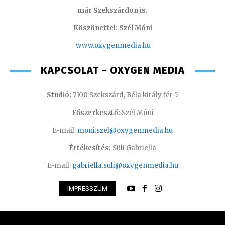
már Szekszárdon is.
Köszönettel: Szél Móni
www.oxygenmedia.hu
KAPCSOLAT - OXYGEN MEDIA
Studió:
7100 Szekszárd, Béla király tér 5.
Főszerkesztő:
Szél Móni
E-mail:
moni.szel@oxygenmedia.hu
Értékesítés:
Süli Gabriella
E-mail:
gabriella.suli@oxygenmedia.hu
IMPRESSZUM