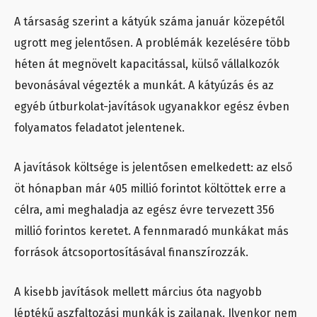
A társaság szerint a kátyúk száma január közepétől
ugrott meg jelentősen. A problémák kezelésére több
héten át megnövelt kapacitással, külső vállalkozók
bevonásával végezték a munkát. A kátyúzás és az
egyéb útburkolat-javítások ugyanakkor egész évben
folyamatos feladatot jelentenek.
A javítások költsége is jelentősen emelkedett: az első
öt hónapban már 405 millió forintot költöttek erre a
célra, ami meghaladja az egész évre tervezett 356
millió forintos keretet. A fennmaradó munkákat más
források átcsoportosításával finanszírozzák.
A kisebb javítások mellett március óta nagyobb
léptékű aszfaltozási munkák is zajlanak. Ilyenkor nem