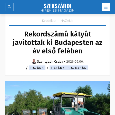
Kezdőlap
HAZÁNK
Rekordszámú kátyút
javítottak ki Budapesten az
év első felében
Szentgathi Csaba
-
2026.06.06.
HAZÁNK
HAZÁNK - GAZDASÁG