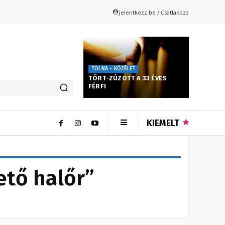
Jelentkezz be / Csatlakozz
TOLNA - KÖZÉLET
TÖRT-ZÚZOTT A 33 ÉVES
FÉRFI
KIEMELT
ető halőr”