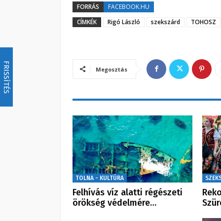
FORRÁS
FACEBOOK.HU
CÍMKÉK
Rigó László
szekszárd
TOHOSZ
FRISSÍTÉS
Megosztás
TOLNA - KULTÚRA
SZEK
Felhívás víz alatti régészeti
Reko
örökség védelmére…
Szür