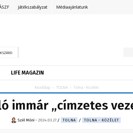
ÁSZF
Játékszabályzat
Médiaajánlatunk
EKSZÁRD
LIFE MAGAZIN
Kezdőlap
TOLNA
Tolna - Közélet
ló immár „címzetes vez
Szél Móni
-
2024.03.27.
TOLNA
TOLNA - KÖZÉLET