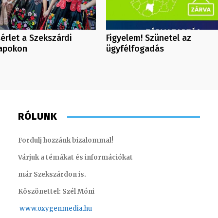
érlet a Szekszárdi
Figyelem! Szünetel az
Napokon
ügyfélfogadás
RÓLUNK
Fordulj hozzánk bizalommal!
Várjuk a témákat és információkat
már Szekszárdon is.
Köszönettel: Szél Móni
www.oxygenmedia.hu