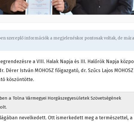
gben szereplő információk a megjelenéskor pontosak voltak, de már
egrendezésre a VIII. Halak Napja és III. Halőrök Napja közpo
r. Dérer István MOHOSZ főigazgató, dr. Szűcs Lajos MOHOSZ
ató köszöntötte.
lyben a Tolna Vármegyei Horgászegyesületek Szövetségének
olt.
lágában nevelkedett. Ott ismerkedett meg a természettel, a