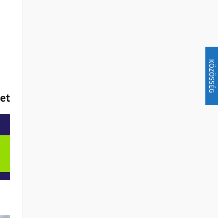
KÖZÖSSÉG
het