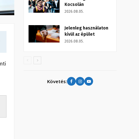
Kocsolán
2026.08.05.
Jelenleg használaton
kívül az épület
a
2026.08.05.
nti
Követés: