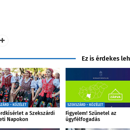
Ez is érdekes le
SZÁRD - KÖZÉLET
SZEKSZÁRD - KÖZÉLET
rdkísérlet a Szekszárdi
Figyelem! Szünetel az
eti Napokon
ügyfélfogadás