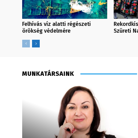
Felhívás víz alatti régészeti
Rekordkís
örökség védelmére
Szüreti 
MUNKATÁRSAINK