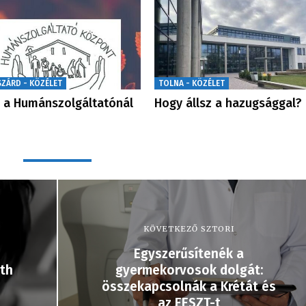
SZÁRD - KÖZÉLET
TOLNA - KÖZÉLET
 a Humánszolgáltatónál
Hogy állsz a hazugsággal?
KÖVETKEZŐ SZTORI
Egyszerűsítenék a
ith
gyermekorvosok dolgát:
összekapcsolnák a Krétát és
az EESZT-t