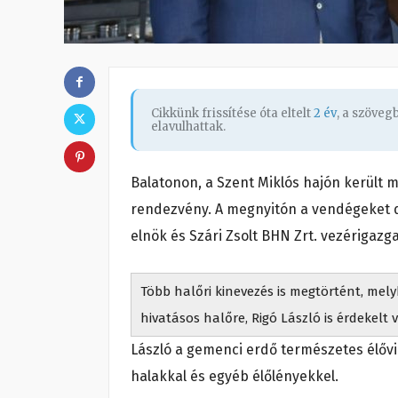
Cikkünk frissítése óta eltelt
2 év
, a szöve
elavulhattak.
Balatonon, a Szent Miklós hajón került m
rendezvény. A megnyitón a vendégeket d
elnök és Szári Zsolt BHN Zrt. vezérigazg
Több halőri kinevezés is megtörtént, me
hivatásos halőre, Rigó László is érdekelt v
László a gemenci erdő természetes élővi
halakkal és egyéb élőlényekkel.