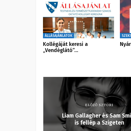
ÁLLÁSAJÁNLATOK
SZEK
Kollégáját keresi a
Nyár
„Vendéglátó”…
ELŐZŐ SZTORI
Liam Gallagher és Sam Sm
is fellép a Szigeten