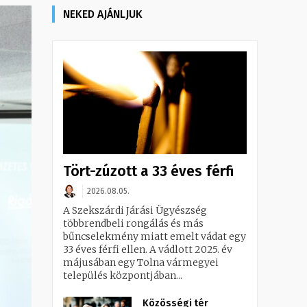
NEKED AJÁNLJUK
Tört-zúzott a 33 éves férfi
2026.08.05.
A Szekszárdi Járási Ügyészség
többrendbeli rongálás és más
bűncselekmény miatt emelt vádat egy
33 éves férfi ellen. A vádlott 2025. év
májusában egy Tolna vármegyei
település központjában...
Közösségi tér