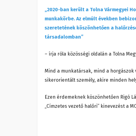
„2020-ban került a Tolna Vármegyei H
munkakörbe. Az elmúlt években bebizon
szeretetének köszönhetően a halőrzése
társadalomban”
– írja róla közösségi oldalán a Tolna M
Mind a munkatársak, mind a horgászok vis
sikerorientált személy, akire minden h
Ezen érdemeknek köszönhetően Rigó Lás
„Címzetes vezető halőri” kinevezést a M