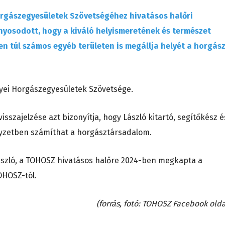
orgászegyesületek Szövetségéhez hivatásos halőri
yosodott, hogy a kiváló helyismeretének és természet
n túl számos egyéb területen is megállja helyét a horgás
egyei Horgászegyesületek Szövetsége.
szajelzése azt bizonyítja, hogy László kitartó, segítőkész é
elyzetben számíthat a horgásztársadalom.
zló, a TOHOSZ hivatásos halőre 2024-ben megkapta a
OHOSZ-tól.
(forrás, fotó: TOHOSZ Facebook olda