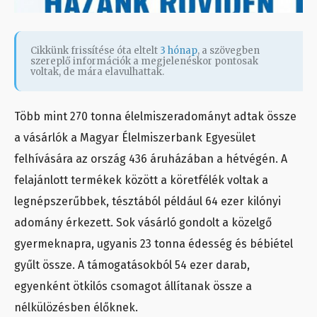
Cikkünk frissítése óta eltelt
3 hónap
, a szövegben
szereplő információk a megjelenéskor pontosak
voltak, de mára elavulhattak.
Több mint 270 tonna élelmiszeradományt adtak össze
a vásárlók a Magyar Élelmiszerbank Egyesület
felhívására az ország 436 áruházában a hétvégén. A
felajánlott termékek között a köretfélék voltak a
legnépszerűbbek, tésztából például 64 ezer kilónyi
adomány érkezett. Sok vásárló gondolt a közelgő
gyermeknapra, ugyanis 23 tonna édesség és bébiétel
gyűlt össze. A támogatásokból 54 ezer darab,
egyenként ötkilós csomagot állítanak össze a
nélkülözésben élőknek.