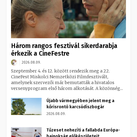
Három rangos fesztivál sikerdarabja
érkezik a CineFestre
2026.08.09.
Szeptember 4. és 12. között rendezik meg a 22.
CineFest Miskolci Nemzetközi Filmfesztivált,
amelynek szervezői már bemutatták a hivatalos
versenyprogram első három alkotását. A közönség...
Újabb vármegyében jelent meg a
kőrisrontó karcsúdíszbogár
2026.08.09.
Tűzeset nehezíti a fallabda Európa-
bajnokság előkészületeit