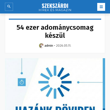
54 ezer adománycsomag
készül
admin
-
2026.05.11.