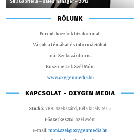
Süli Gabriella – sales manager – 2013
K
RÓLUNK
Fordulj hozzánk bizalommal!
Várjuk a témákat és információkat
már Szekszárdon is.
Köszönettel: Szél Móni
www.oxygenmedia.hu
KAPCSOLAT - OXYGEN MEDIA
Studió:
7100 Szekszárd, Béla király tér 5.
Főszerkesztő:
Szél Móni
E-mail:
moni.szel@oxygenmedia.hu