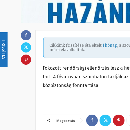
FRISSÍTÉS
Cikkünk frissítése óta eltelt
1 hónap
, a sz
mára elavulhattak.
Fokozott rendőrségi ellenőrzés lesz a h
tart. A fővárosban szombaton tartják az i
közbiztonság fenntartása.
Megosztás