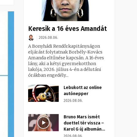
Keresik a 16 éves Amandát
2026.08.06.
A Bonyhádi Rendőrkapitányságon
eljárást folytatnak Borbély-Kovács
Amanda eltűnése kapcsán. A 16 éves
lány, aki a kétyi gyermekotthon
lakója, 2026. július 4-én a délutáni
órákban engedély...
Lebukott az online
autónepper
2026.08.06.
Bruno Mars ismét
duettel tér vissza –
Karol G új albumán...
2026.08.06.