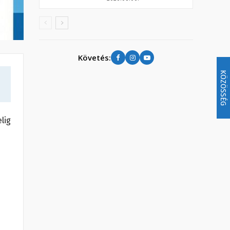
Követés:
KÖZÖSSÉG
lig