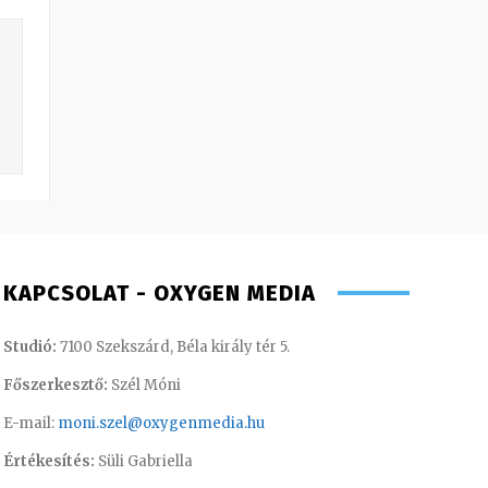
KAPCSOLAT - OXYGEN MEDIA
Studió:
7100 Szekszárd, Béla király tér 5.
Főszerkesztő:
Szél Móni
E-mail:
moni.szel@oxygenmedia.hu
Értékesítés:
Süli Gabriella