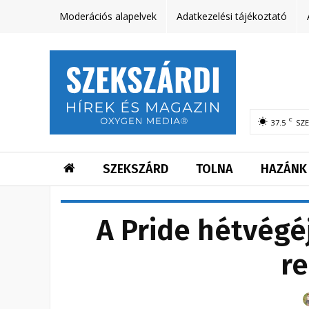
Moderációs alapelvek
Adatkezelési tájékoztató
C
37.5
SZ
SZEKSZÁRD
TOLNA
HAZÁNK
A Pride hétvégéj
r