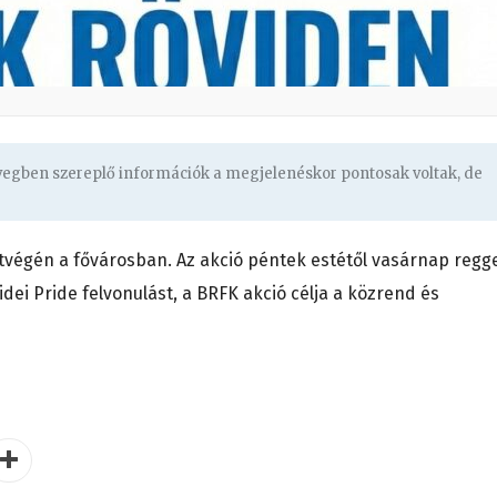
övegben szereplő információk a megjelenéskor pontosak voltak, de
étvégén a fővárosban. Az akció péntek estétől vasárnap regge
dei Pride felvonulást, a BRFK akció célja a közrend és