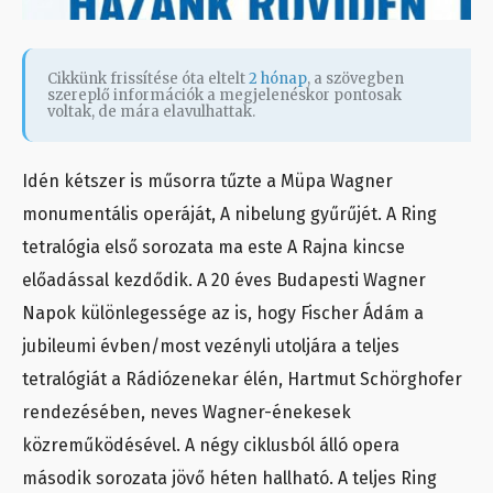
Cikkünk frissítése óta eltelt
2 hónap
, a szövegben
szereplő információk a megjelenéskor pontosak
voltak, de mára elavulhattak.
Idén kétszer is műsorra tűzte a Müpa Wagner
monumentális operáját, A nibelung gyűrűjét. A Ring
tetralógia első sorozata ma este A Rajna kincse
előadással kezdődik. A 20 éves Budapesti Wagner
Napok különlegessége az is, hogy Fischer Ádám a
jubileumi évben/most vezényli utoljára a teljes
tetralógiát a Rádiózenekar élén, Hartmut Schörghofer
rendezésében, neves Wagner-énekesek
közreműködésével. A négy ciklusból álló opera
második sorozata jövő héten hallható. A teljes Ring