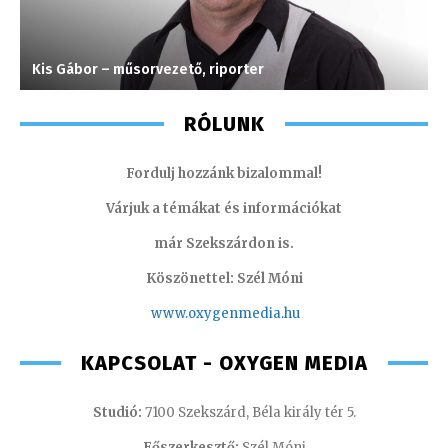
Kis Gábor – műsorvezető, riporter
J
RÓLUNK
Fordulj hozzánk bizalommal!
Várjuk a témákat és információkat
már Szekszárdon is.
Köszönettel: Szél Móni
www.oxygenmedia.hu
KAPCSOLAT - OXYGEN MEDIA
Studió:
7100 Szekszárd, Béla király tér 5.
Főszerkesztő:
Szél Móni