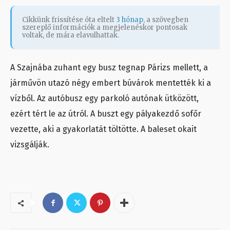
Cikkünk frissítése óta eltelt
3 hónap
, a szövegben
szereplő információk a megjelenéskor pontosak
voltak, de mára elavulhattak.
A Szajnába zuhant egy busz tegnap Párizs mellett, a
járművön utazó négy embert búvárok mentették ki a
vízből. Az autóbusz egy parkoló autónak ütközött,
ezért tért le az útról. A buszt egy pályakezdő sofőr
vezette, aki a gyakorlatát töltötte. A baleset okait
vizsgálják.