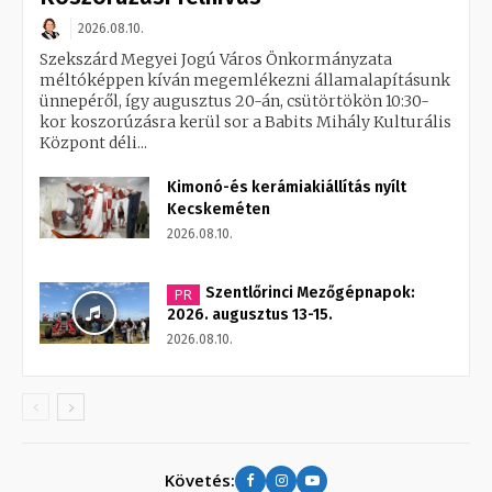
2026.08.10.
Szekszárd Megyei Jogú Város Önkormányzata
méltóképpen kíván megemlékezni államalapításunk
ünnepéről, így augusztus 20-án, csütörtökön 10:30-
kor koszorúzásra kerül sor a Babits Mihály Kulturális
Központ déli...
Kimonó-és kerámiakiállítás nyílt
Kecskeméten
2026.08.10.
Szentlőrinci Mezőgépnapok:
PR
2026. augusztus 13-15.
2026.08.10.
Követés: