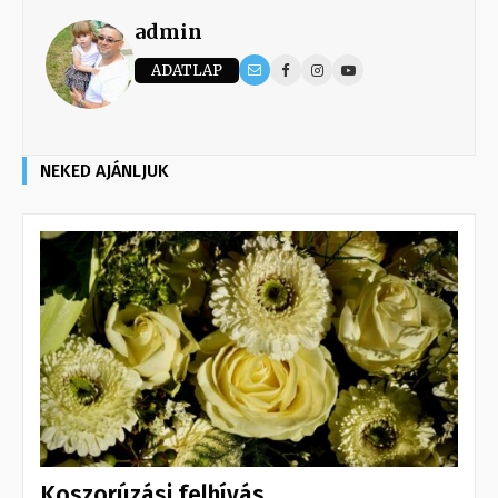
admin
ADATLAP
NEKED AJÁNLJUK
Koszorúzási felhívás