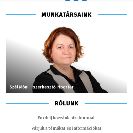
MUNKATÁRSAINK
Szél Móni – szerkesztő-riporter
H
RÓLUNK
Fordulj hozzánk bizalommal!
Várjuk a témákat és információkat