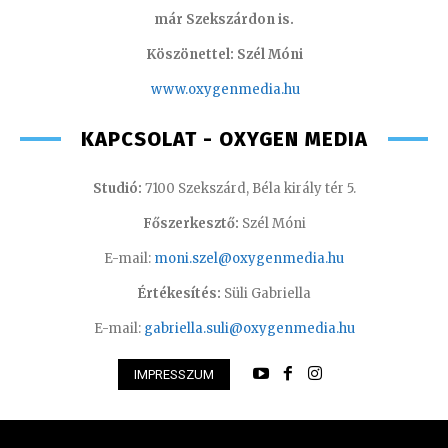
már Szekszárdon is.
Köszönettel: Szél Móni
www.oxygenmedia.hu
KAPCSOLAT - OXYGEN MEDIA
Studió:
7100 Szekszárd, Béla király tér 5.
Főszerkesztő:
Szél Móni
E-mail:
moni.szel@oxygenmedia.hu
Értékesítés:
Süli Gabriella
E-mail:
gabriella.suli@oxygenmedia.hu
IMPRESSZUM