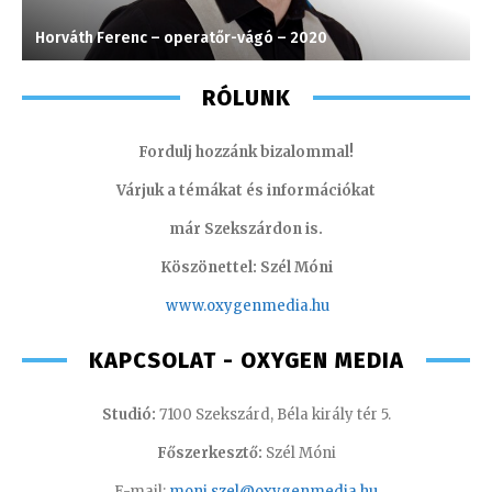
Horváth Ferenc – operatőr-vágó – 2020
T
RÓLUNK
Fordulj hozzánk bizalommal!
Várjuk a témákat és információkat
már Szekszárdon is.
Köszönettel: Szél Móni
www.oxygenmedia.hu
KAPCSOLAT - OXYGEN MEDIA
Studió:
7100 Szekszárd, Béla király tér 5.
Főszerkesztő:
Szél Móni
E-mail:
moni.szel@oxygenmedia.hu