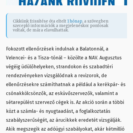
Cikkünk frissítése óta eltelt
1 hónap
, a szövegben
szereplő információk a megjelenéskor pontosak
voltak, de mára elavulhattak.
Fokozott ellenőrzések indulnak a Balatonnál, a
Velencei- és a Tisza-tónál – közölte a NAV. Augusztus
végéig üdülőhelyeken, strandokon és szabadtéri
rendezvényeken vizsgálódnak a revizorok, de
ellenőrzésekre számíthatnak a például a kerékpár- és
csónakkölcsönzők, az esküvőszervezők, valamint a
sétarepülést szervező cégek is. Az akció során a többi
közt a számla- és nyugtaadást, a foglalkoztatás
szabályszerűségét, az árucikkek eredetét vizsgálják.
Akik megszegik az adóügyi szabályokat, akár kétmillió