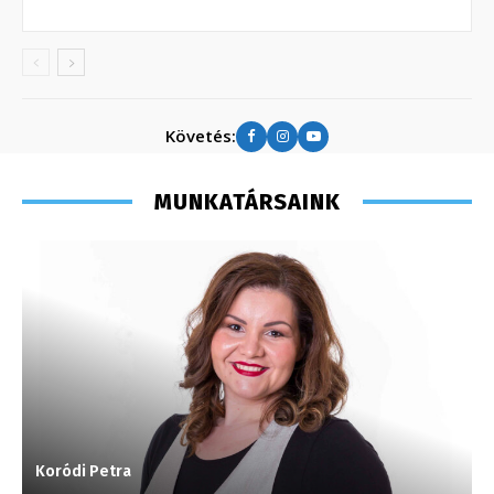
Követés:
MUNKATÁRSAINK
Koródi Petra
A