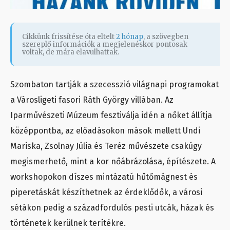
Cikkünk frissítése óta eltelt
2 hónap
, a szövegben
szereplő információk a megjelenéskor pontosak
voltak, de mára elavulhattak.
Szombaton tartják a szecesszió világnapi programokat
a Városligeti fasori Ráth György villában. Az
Iparművészeti Múzeum fesztiválja idén a nőket állítja
középpontba, az előadásokon mások mellett Undi
Mariska, Zsolnay Júlia és Teréz művészete csakúgy
megismerhető, mint a kor nőábrázolása, építészete. A
workshopokon díszes mintázatú hűtőmágnest és
piperetáskát készíthetnek az érdeklődők, a városi
sétákon pedig a századfordulós pesti utcák, házak és
történetek kerülnek terítékre.