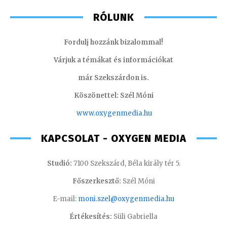
RÓLUNK
Fordulj hozzánk bizalommal!
Várjuk a témákat és információkat
már Szekszárdon is.
Köszönettel: Szél Móni
www.oxygenmedia.hu
KAPCSOLAT - OXYGEN MEDIA
Studió:
7100 Szekszárd, Béla király tér 5.
Főszerkesztő:
Szél Móni
E-mail:
moni.szel@oxygenmedia.hu
Értékesítés:
Süli Gabriella