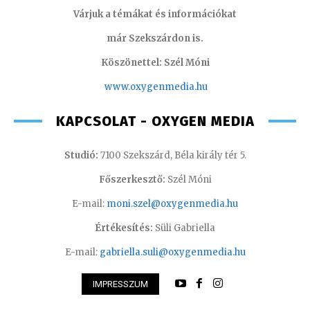
Várjuk a témákat és információkat
már Szekszárdon is.
Köszönettel: Szél Móni
www.oxygenmedia.hu
KAPCSOLAT - OXYGEN MEDIA
Studió:
7100 Szekszárd, Béla király tér 5.
Főszerkesztő:
Szél Móni
E-mail:
moni.szel@oxygenmedia.hu
Értékesítés:
Süli Gabriella
E-mail:
gabriella.suli@oxygenmedia.hu
IMPRESSZUM