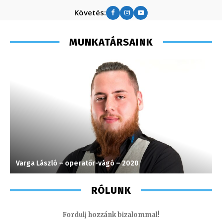
Követés:
MUNKATÁRSAINK
Varga László – operatőr-vágó – 2020
T
RÓLUNK
Fordulj hozzánk bizalommal!