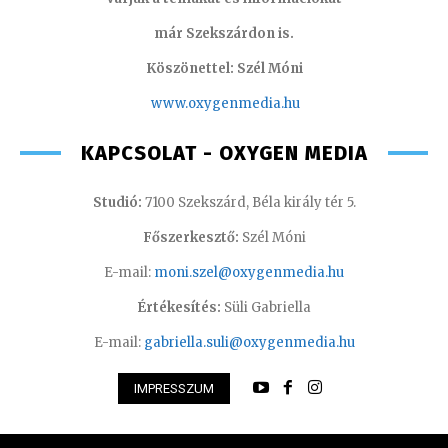
már Szekszárdon is.
Köszönettel: Szél Móni
www.oxygenmedia.hu
KAPCSOLAT - OXYGEN MEDIA
Studió:
7100 Szekszárd, Béla király tér 5.
Főszerkesztő:
Szél Móni
E-mail:
moni.szel@oxygenmedia.hu
Értékesítés:
Süli Gabriella
E-mail:
gabriella.suli@oxygenmedia.hu
IMPRESSZUM