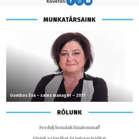
Követés:
MUNKATÁRSAINK
Gombos Éva – sales manager – 2017
A
RÓLUNK
Fordulj hozzánk bizalommal!
Várjuk a témákat és információkat