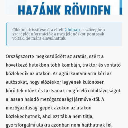
Cikkünk frissítése óta eltelt
2 hónap
, a szövegben
szereplő információk a megjelenéskor pontosak
voltak, de mára elavulhattak.
Országszerte megkezdődött az aratás, ezért a
következő hetekben több kombájn, traktor és vontató
közlekedik az utakon. Az agrárkamara arra kéri az
autósokat, hogy előzéskor legyenek különösen
körültekintőek és tartsanak megfelelő oldaltávolságot
a lassan haladó mezőgazdasági járművektől. A
mezőgazdasági gépek azokon az utakon
közlekedhetnek, ahol ezt tábla nem tiltja,
gyorsforgalmi utakra azonban nem hajthatnak fel.