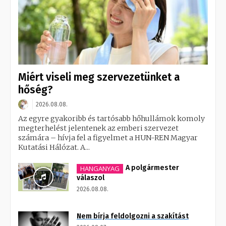
Miért viseli meg szervezetünket a
hőség?
2026.08.08.
Az egyre gyakoribb és tartósabb hőhullámok komoly
megterhelést jelentenek az emberi szervezet
számára – hívja fel a figyelmet a HUN-REN Magyar
Kutatási Hálózat. A...
A polgármester
HANGANYAG
válaszol
2026.08.08.
Nem bírja feldolgozni a szakítást