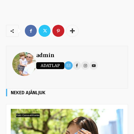
admin
ADATLAP
NEKED AJÁNLJUK