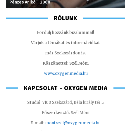
Pénzes Anikó – 2008
F
RÓLUNK
Fordulj hozzánk bizalommal!
Várjuk a témákat és információkat
már Szekszárdon is.
Köszönettel: Szél Móni
www.oxygenmedia.hu
KAPCSOLAT - OXYGEN MEDIA
Studió:
7100 Szekszárd, Béla király tér 5.
Főszerkesztő:
Szél Móni
E-mail:
moni.szel@oxygenmedia.hu