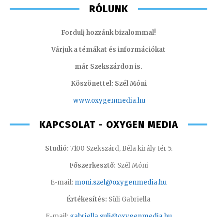
RÓLUNK
Fordulj hozzánk bizalommal!
Várjuk a témákat és információkat
már Szekszárdon is.
Köszönettel: Szél Móni
www.oxygenmedia.hu
KAPCSOLAT - OXYGEN MEDIA
Studió:
7100 Szekszárd, Béla király tér 5.
Főszerkesztő:
Szél Móni
E-mail:
moni.szel@oxygenmedia.hu
Értékesítés:
Süli Gabriella
E-mail:
gabriella.suli@oxygenmedia.hu