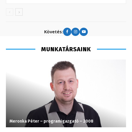
Követés:
MUNKATÁRSAINK
Meronka Péter – programigazgató – 2008
S