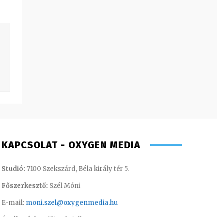
KAPCSOLAT - OXYGEN MEDIA
Studió:
7100 Szekszárd, Béla király tér 5.
Főszerkesztő:
Szél Móni
E-mail:
moni.szel@oxygenmedia.hu