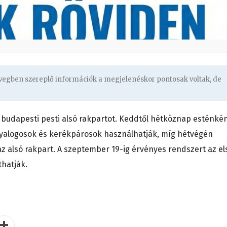
övegben szereplő információk a megjelenéskor pontosak voltak, de
a budapesti pesti alsó rakpartot. Keddtől hétköznap esténké
 gyalogosok és kerékpárosok használhatják, míg hétvégén
z alsó rakpart. A szeptember 19-ig érvényes rendszert az el
hatják.