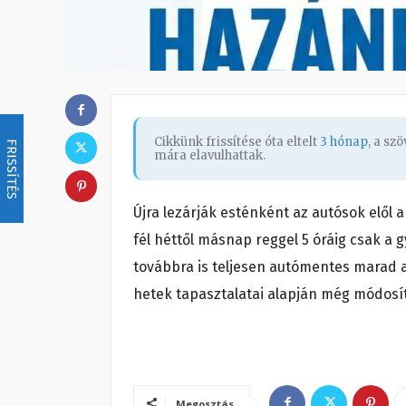
Cikkünk frissítése óta eltelt
3 hónap
, a sz
FRISSÍTÉS
mára elavulhattak.
Újra lezárják esténként az autósok elől 
fél héttől másnap reggel 5 óráig csak a
továbbra is teljesen autómentes marad a
hetek tapasztalatai alapján még módosít
Megosztás