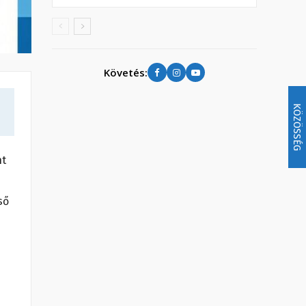
Követés:
KÖZÖSSÉG
nt
ső