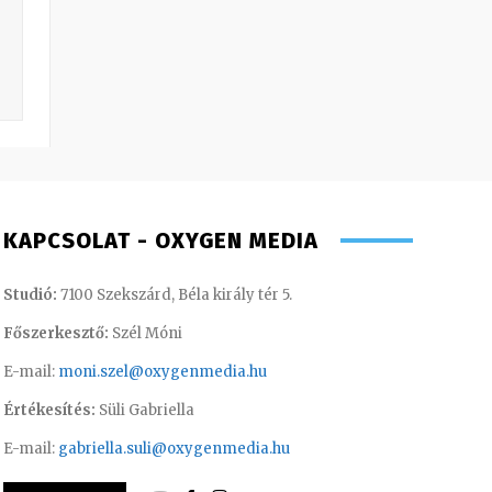
KAPCSOLAT - OXYGEN MEDIA
Studió:
7100 Szekszárd, Béla király tér 5.
Főszerkesztő:
Szél Móni
E-mail:
moni.szel@oxygenmedia.hu
Értékesítés:
Süli Gabriella
E-mail:
gabriella.suli@oxygenmedia.hu