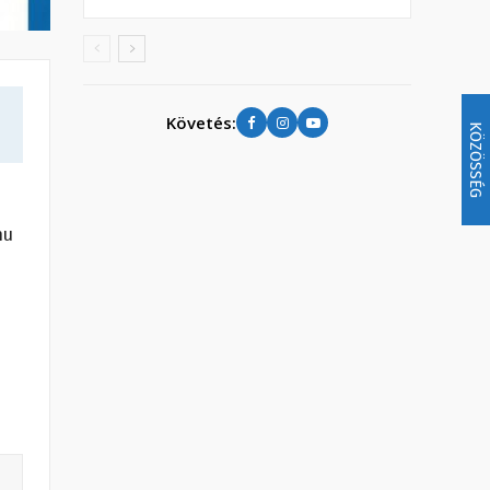
Követés:
KÖZÖSSÉG
hu