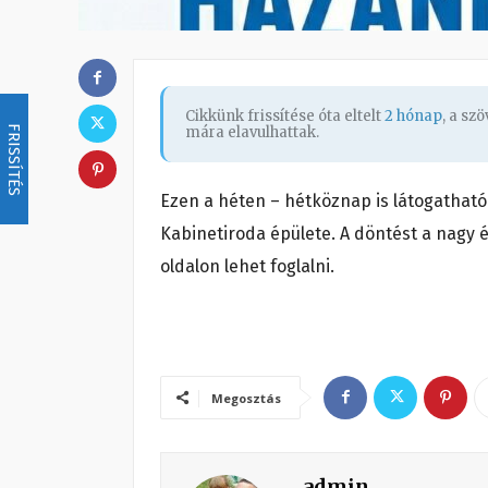
Cikkünk frissítése óta eltelt
2 hónap
, a sz
FRISSÍTÉS
mára elavulhattak.
Ezen a héten – hétköznap is látogatható 
Kabinetiroda épülete. A döntést a nagy 
oldalon lehet foglalni.
Megosztás
admin