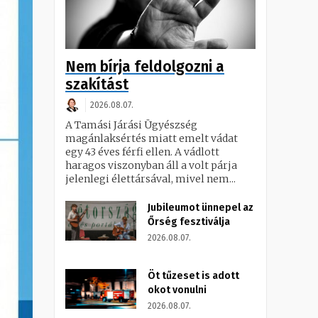
Nem bírja feldolgozni a
szakítást
2026.08.07.
A Tamási Járási Ügyészség
magánlaksértés miatt emelt vádat
egy 43 éves férfi ellen. A vádlott
haragos viszonyban áll a volt párja
jelenlegi élettársával, mivel nem...
Jubileumot ünnepel az
Őrség fesztiválja
2026.08.07.
Öt tűzeset is adott
okot vonulni
2026.08.07.