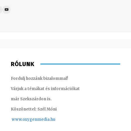
RÓLUNK
Fordulj hozzánk bizalommal!
Várjuk a témákat és információkat
már Szekszárdon is.
Köszönettel: Szél Móni
www.oxygenmedia.hu