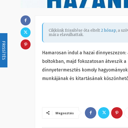
Cikkünk frissítése óta eltelt
2 hónap
, a sz
mára elavulhattak.
FRISSÍTÉS
Hamarosan indul a hazai dinnyeszezon: 
boltokban, majd fokozatosan átveszik a 
dinnyetermesztés komoly hagyományokk
munkájának és kitartásának köszönhetőe
Megosztás