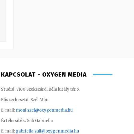
KAPCSOLAT - OXYGEN MEDIA
Studió:
7100 Szekszárd, Béla király tér 5.
Főszerkesztő:
Szél Móni
E-mail:
moni.szel@oxygenmedia.hu
Értékesítés:
Süli Gabriella
E-mail:
gabriella.suli@oxygenmedia.hu