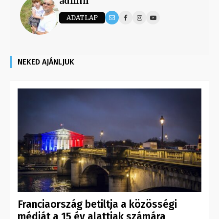
admin
ADATLAP
NEKED AJÁNLJUK
Franciaország betiltja a közösségi
médiát a 15 év alattiak számára