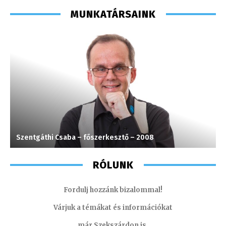
MUNKATÁRSAINK
Szentgáthi Csaba – főszerkesztő – 2008
F
RÓLUNK
Fordulj hozzánk bizalommal!
Várjuk a témákat és információkat
már Szekszárdon is.