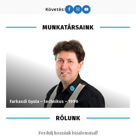
Követés:
MUNKATÁRSAINK
Farkasdi Gyula – technikus – 1996
S
RÓLUNK
Fordulj hozzánk bizalommal!