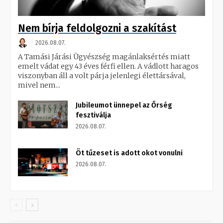
Nem bírja feldolgozni a szakítást
2026.08.07.
A Tamási Járási Ügyészség magánlaksértés miatt
emelt vádat egy 43 éves férfi ellen. A vádlott haragos
viszonyban áll a volt párja jelenlegi élettársával,
mivel nem...
Jubileumot ünnepel az Őrség
fesztiválja
2026.08.07.
Öt tűzeset is adott okot vonulni
2026.08.07.