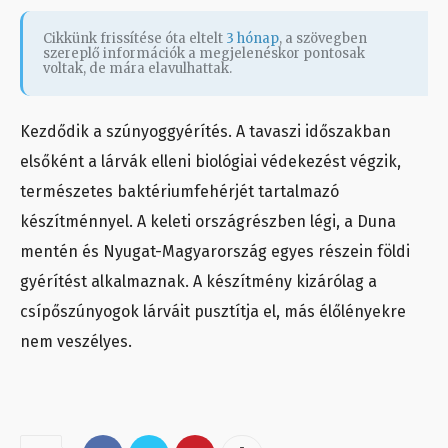
Cikkünk frissítése óta eltelt
3 hónap
, a szövegben
szereplő információk a megjelenéskor pontosak
voltak, de mára elavulhattak.
Kezdődik a szúnyoggyérítés. A tavaszi időszakban
elsőként a lárvák elleni biológiai védekezést végzik,
természetes baktériumfehérjét tartalmazó
készítménnyel. A keleti országrészben légi, a Duna
mentén és Nyugat-Magyarország egyes részein földi
gyérítést alkalmaznak. A készítmény kizárólag a
csípőszúnyogok lárváit pusztítja el, más élőlényekre
nem veszélyes.