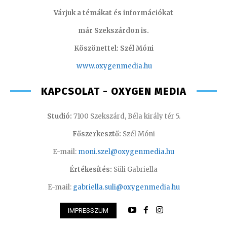
Várjuk a témákat és információkat
már Szekszárdon is.
Köszönettel: Szél Móni
www.oxygenmedia.hu
KAPCSOLAT - OXYGEN MEDIA
Studió:
7100 Szekszárd, Béla király tér 5.
Főszerkesztő:
Szél Móni
E-mail:
moni.szel@oxygenmedia.hu
Értékesítés:
Süli Gabriella
E-mail:
gabriella.suli@oxygenmedia.hu
IMPRESSZUM