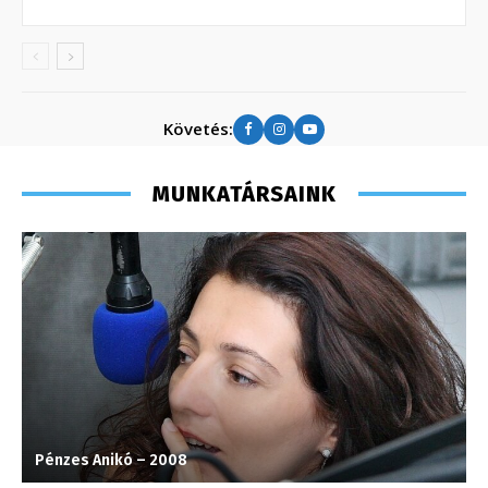
Követés:
MUNKATÁRSAINK
Pénzes Anikó – 2008
S