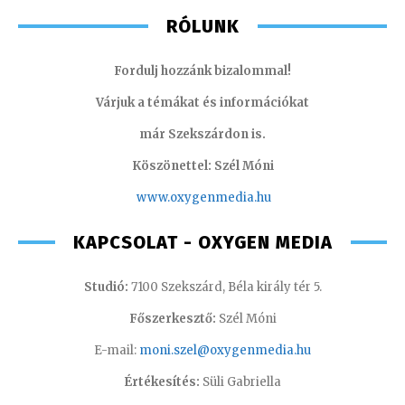
RÓLUNK
Fordulj hozzánk bizalommal!
Várjuk a témákat és információkat
már Szekszárdon is.
Köszönettel: Szél Móni
www.oxygenmedia.hu
KAPCSOLAT - OXYGEN MEDIA
Studió:
7100 Szekszárd, Béla király tér 5.
Főszerkesztő:
Szél Móni
E-mail:
moni.szel@oxygenmedia.hu
Értékesítés:
Süli Gabriella