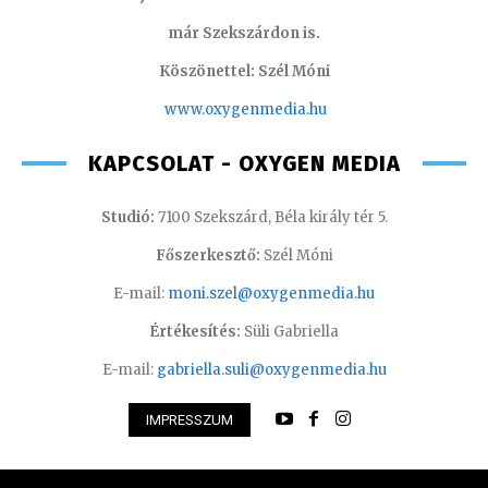
már Szekszárdon is.
Köszönettel: Szél Móni
www.oxygenmedia.hu
KAPCSOLAT - OXYGEN MEDIA
Studió:
7100 Szekszárd, Béla király tér 5.
Főszerkesztő:
Szél Móni
E-mail:
moni.szel@oxygenmedia.hu
Értékesítés:
Süli Gabriella
E-mail:
gabriella.suli@oxygenmedia.hu
IMPRESSZUM