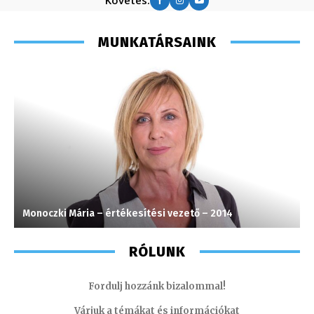
Követés:
MUNKATÁRSAINK
Monoczki Mária – értékesítési vezető – 2014
S
RÓLUNK
Fordulj hozzánk bizalommal!
Várjuk a témákat és információkat