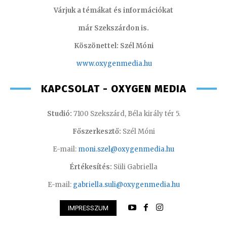
Várjuk a témákat és információkat
már Szekszárdon is.
Köszönettel: Szél Móni
www.oxygenmedia.hu
KAPCSOLAT - OXYGEN MEDIA
Studió:
7100 Szekszárd, Béla király tér 5.
Főszerkesztő:
Szél Móni
E-mail:
moni.szel@oxygenmedia.hu
Értékesítés:
Süli Gabriella
E-mail:
gabriella.suli@oxygenmedia.hu
IMPRESSZUM