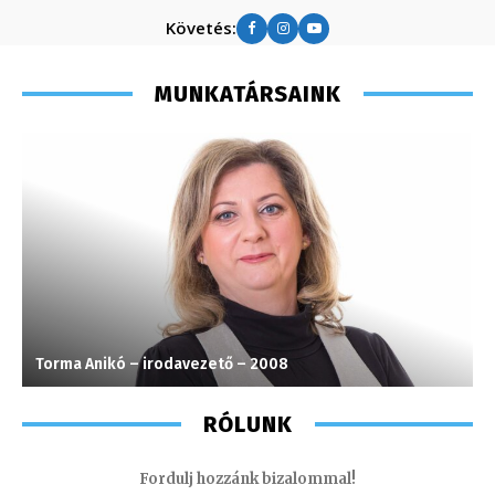
Követés:
MUNKATÁRSAINK
Torma Anikó – irodavezető – 2008
I
RÓLUNK
Fordulj hozzánk bizalommal!