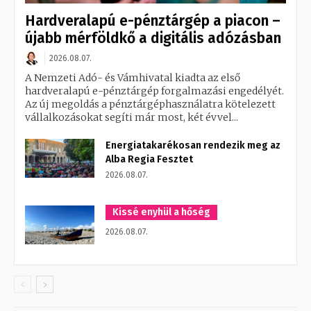
Hardveralapú e-pénztárgép a piacon –
újabb mérföldkő a digitális adózásban
2026.08.07.
A Nemzeti Adó- és Vámhivatal kiadta az első
hardveralapú e-pénztárgép forgalmazási engedélyét.
Az új megoldás a pénztárgéphasználatra kötelezett
vállalkozásokat segíti már most, két évvel...
Energiatakarékosan rendezik meg az
Alba Regia Fesztet
2026.08.07.
Kissé enyhül a hőség
2026.08.07.