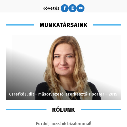
Követés:
MUNKATÁRSAINK
Csrefkó Judit – műsorvezető, szerkesztő-riporter – 2015
S
RÓLUNK
Fordulj hozzánk bizalommal!