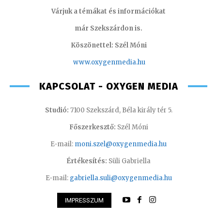
Várjuk a témákat és információkat
már Szekszárdon is.
Köszönettel: Szél Móni
www.oxygenmedia.hu
KAPCSOLAT - OXYGEN MEDIA
Studió:
7100 Szekszárd, Béla király tér 5.
Főszerkesztő:
Szél Móni
E-mail:
moni.szel@oxygenmedia.hu
Értékesítés:
Süli Gabriella
E-mail:
gabriella.suli@oxygenmedia.hu
IMPRESSZUM