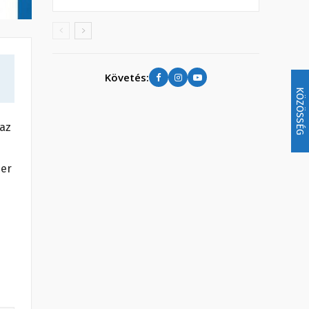
Követés:
KÖZÖSSÉG
 az
zer