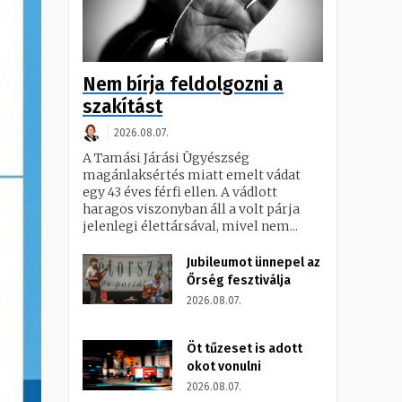
Nem bírja feldolgozni a
szakítást
2026.08.07.
A Tamási Járási Ügyészség
magánlaksértés miatt emelt vádat
egy 43 éves férfi ellen. A vádlott
haragos viszonyban áll a volt párja
jelenlegi élettársával, mivel nem...
Jubileumot ünnepel az
Őrség fesztiválja
2026.08.07.
Öt tűzeset is adott
okot vonulni
2026.08.07.