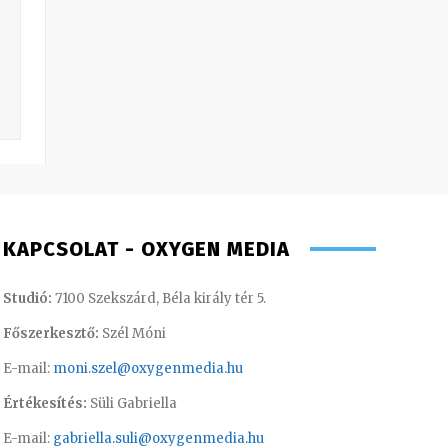
KAPCSOLAT - OXYGEN MEDIA
Studió:
7100 Szekszárd, Béla király tér 5.
Főszerkesztő:
Szél Móni
E-mail:
moni.szel@oxygenmedia.hu
Értékesítés:
Süli Gabriella
E-mail:
gabriella.suli@oxygenmedia.hu