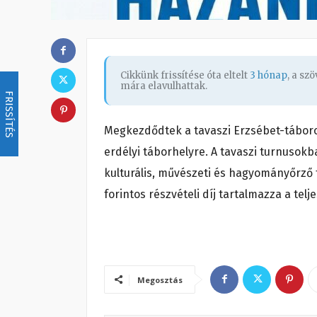
Cikkünk frissítése óta eltelt
3 hónap
, a sz
mára elavulhattak.
FRISSÍTÉS
Megkezdődtek a tavaszi Erzsébet-táboro
erdélyi táborhelyre. A tavaszi turnusok
kulturális, művészeti és hagyományőrző 
forintos részvételi díj tartalmazza a te
Megosztás