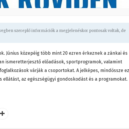
övegben szereplő információk a megjelenéskor pontosak voltak, de
k. Június közepéig több mint 20 ezren érkeznek a zánkai és
ban ismeretterjesztő előadások, sportprogramok, valamint
foglalkozások várják a csoportokat. A jelképes, mindössze e
ljes ellátást, az egészségügyi gondoskodást és a programokat.