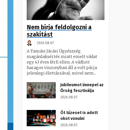
Nem bírja feldolgozni a
szakítást
2026.08.07.
A Tamási Járási Ügyészség
magánlaksértés miatt emelt vádat
egy 43 éves férfi ellen. A vádlott
haragos viszonyban áll a volt párja
jelenlegi élettársával, mivel nem...
Jubileumot ünnepel az
Őrség fesztiválja
2026.08.07.
Öt tűzeset is adott
okot vonulni
2026.08.07.