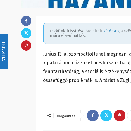
Cikkünk frissítése óta eltelt
2 hónap
, a sz
mára elavulhattak.
FRISSÍTÉS
Június 13-a, szombattól lehet megnézn
kipakoláson a tizenkét mesterszak hallg
fenntarthatóság, a szociális érzékenység
összefüggő problémák is. A tárlat a Zugli
Megosztás