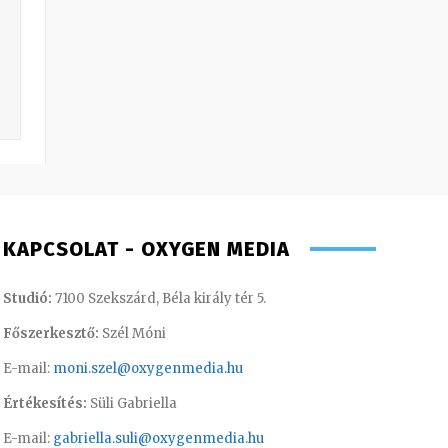
KAPCSOLAT - OXYGEN MEDIA
Studió:
7100 Szekszárd, Béla király tér 5.
Főszerkesztő:
Szél Móni
E-mail:
moni.szel@oxygenmedia.hu
Értékesítés:
Süli Gabriella
E-mail:
gabriella.suli@oxygenmedia.hu