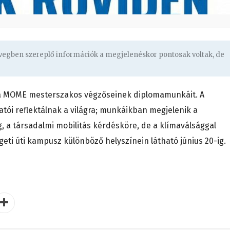
övegben szereplő információk a megjelenéskor pontosak voltak, de
i a MOME mesterszakos végzőseinek diplomamunkáit. A
atói reflektálnak a világra; munkáikban megjelenik a
, a társadalmi mobilitás kérdésköre, de a klímaválsággal
geti úti kampusz különböző helyszínein látható június 20-ig.