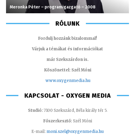
Meronka Péter – programigazgató – 2008
H
RÓLUNK
Fordulj hozzánk bizalommal!
Várjuk a témákat és információkat
már Szekszárdon is.
Köszönettel: Szél Móni
www.oxygenmedia.hu
KAPCSOLAT - OXYGEN MEDIA
Studió:
7100 Szekszárd, Béla király tér 5.
Főszerkesztő:
Szél Móni
E-mail:
moni.szel@oxygenmedia.hu