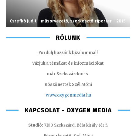
Csrefkó Judit – műsorvezető, szerkesztő-riporter – 2015
T
RÓLUNK
Fordulj hozzánk bizalommal!
Várjuk a témákat és információkat
már Szekszárdon is.
Köszönettel: Szél Móni
www.oxygenmedia.hu
KAPCSOLAT - OXYGEN MEDIA
Studió:
7100 Szekszárd, Béla király tér 5.
Főszerkesztő:
Szél Móni