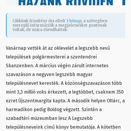
Cikkünk frissítése óta eltelt
3 hónap
, a szövegben
szereplő információk a megjelenéskor pontosak
voltak, de mára elavulhattak.
Vasárnap vették át az oklevelet a legszebb nevű
települések polgármesterei a szentendrei
Skanzenben. A március végén zárult internetes
szavazáson a negyven legszebb magyar
településnevet keresték. A közönségszavazáson több
mint 3,3 millió voks érkezett, a legtöbbet, csaknem 350
ezret Újszentmargita kapta. A második helyen Oltárc, a
harmadikon pedig Boldog végzett. Szintén a
szabadtéri múzeumban lesz A Legszebb
településneveink című könyv bemutatója. A kötetben