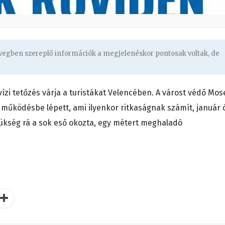
övegben szereplő információk a megjelenéskor pontosak voltak, de
ízi tetőzés várja a turistákat Velencében. A várost védő Mos
működésbe lépett, ami ilyenkor ritkaságnak számít, január 
zükség rá a sok eső okozta, egy métert meghaladó