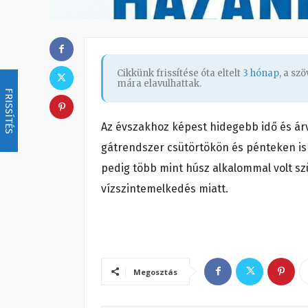
Cikkünk frissítése óta eltelt
3 hónap
, a sz
mára elavulhattak.
FRISSÍTÉS
Az évszakhoz képest hidegebb idő és árv
gátrendszer csütörtökön és pénteken is 
pedig több mint húsz alkalommal volt s
vízszintemelkedés miatt.
Megosztás