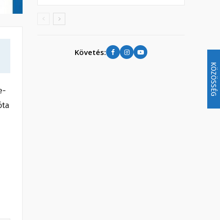
Követés:
KÖZÖSSÉG
e-
óta