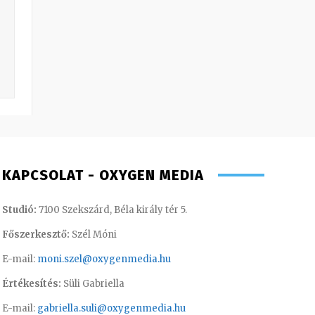
KAPCSOLAT - OXYGEN MEDIA
Studió:
7100 Szekszárd, Béla király tér 5.
Főszerkesztő:
Szél Móni
E-mail:
moni.szel@oxygenmedia.hu
Értékesítés:
Süli Gabriella
E-mail:
gabriella.suli@oxygenmedia.hu