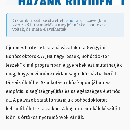
Cikkünk frissítése óta eltelt
5 hónap
, a szövegben
szereplő információk a megjelenéskor pontosak
voltak, de mára elavulhattak.
Újra meghirdették rajzpályázatukat a Gyógyító
Bohócdoktorok. A „Ha nagy leszek, Bohócdoktor
leszek.” című programban a gyerekek azt mutathatják
meg, hogyan vinnének vidámságot kórházba került
társaik életébe. Az alkotások középpontjában az
empátia, a segítségnyújtás és az egészséges életmód
áll. A pályázók saját fantáziájuk bohócdoktorait
kelthetik életre rajzaikon. A legjobb munkák készítőit
idén is értékes nyeremények várják.