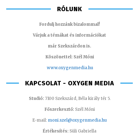
RÓLUNK
Fordulj hozzánk bizalommal!
Várjuk a témákat és információkat
már Szekszárdon is.
Köszönettel: Szél Móni
www.oxygenmedia.hu
KAPCSOLAT - OXYGEN MEDIA
Studió:
7100 Szekszárd, Béla király tér 5.
Főszerkesztő:
Szél Móni
E-mail:
moni.szel@oxygenmedia.hu
Értékesítés:
Süli Gabriella