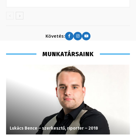
Követés:
MUNKATÁRSAINK
Lukács Bence – szerkesztő, riporter – 2018
K