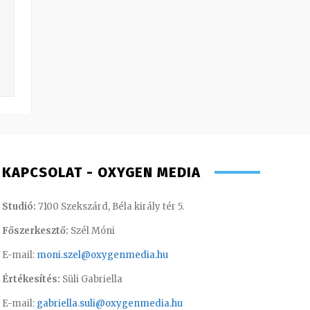
KAPCSOLAT - OXYGEN MEDIA
Studió:
7100 Szekszárd, Béla király tér 5.
Főszerkesztő:
Szél Móni
E-mail:
moni.szel@oxygenmedia.hu
Értékesítés:
Süli Gabriella
E-mail:
gabriella.suli@oxygenmedia.hu