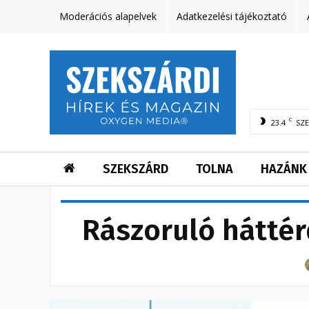
Moderációs alapelvek
Adatkezelési tájékoztató
C
23.4
SZ
SZEKSZÁRD
TOLNA
HAZÁNK
Rászoruló hátté