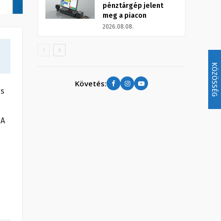
pénztárgép jelent
meg a piacon
2026.08.08.
KÖZÖSSÉG
Követés:
us
 A