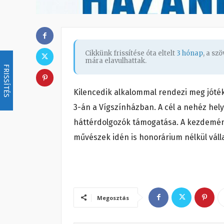
Cikkünk frissítése óta eltelt
3 hónap
, a sz
mára elavulhattak.
FRISSÍTÉS
Kilencedik alkalommal rendezi meg jóték
3-án a Vígszínházban. A cél a nehéz hely
háttérdolgozók támogatása. A kezdemén
művészek idén is honorárium nélkül vállal
Megosztás