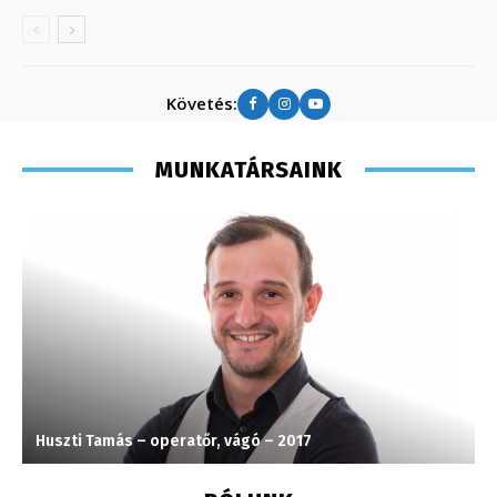
Követés:
MUNKATÁRSAINK
Huszti Tamás – operatőr, vágó – 2017
S