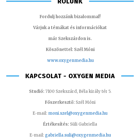
RÓLUNK
Fordulj hozzánk bizalommal!
Várjuk a témákat és információkat
már Szekszárdon is.
Köszönettel: Szél Móni
www.oxygenmedia.hu
KAPCSOLAT - OXYGEN MEDIA
Studió:
7100 Szekszárd, Béla király tér 5.
Főszerkesztő:
Szél Móni
E-mail:
moni.szel@oxygenmedia.hu
Értékesítés:
Süli Gabriella
E-mail:
gabriella.suli@oxygenmedia.hu