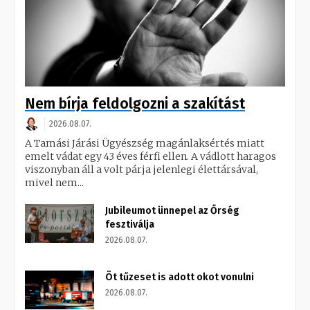
Nem bírja feldolgozni a szakítást
2026.08.07.
A Tamási Járási Ügyészség magánlaksértés miatt
emelt vádat egy 43 éves férfi ellen. A vádlott haragos
viszonyban áll a volt párja jelenlegi élettársával,
mivel nem...
Jubileumot ünnepel az Őrség
fesztiválja
2026.08.07.
Öt tűzeset is adott okot vonulni
2026.08.07.