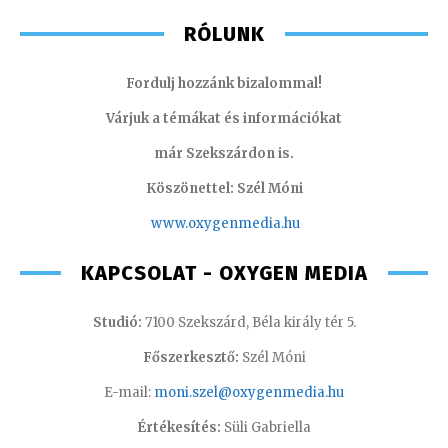
RÓLUNK
Fordulj hozzánk bizalommal!
Várjuk a témákat és információkat
már Szekszárdon is.
Köszönettel: Szél Móni
www.oxygenmedia.hu
KAPCSOLAT - OXYGEN MEDIA
Studió:
7100 Szekszárd, Béla király tér 5.
Főszerkesztő:
Szél Móni
E-mail:
moni.szel@oxygenmedia.hu
Értékesítés:
Süli Gabriella