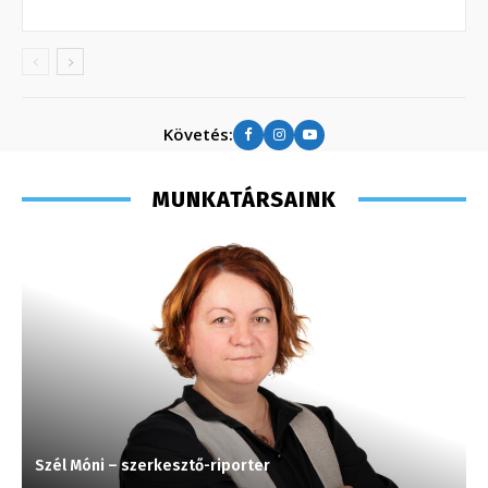
Követés:
MUNKATÁRSAINK
Szél Móni – szerkesztő-riporter
S