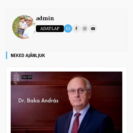
admin
ADATLAP
NEKED AJÁNLJUK