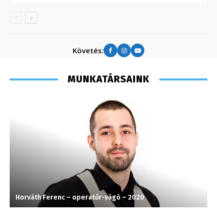
Követés:
MUNKATÁRSAINK
Horváth Ferenc – operatőr-vágó – 2020
G