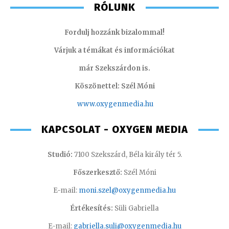
RÓLUNK
Fordulj hozzánk bizalommal!
Várjuk a témákat és információkat
már Szekszárdon is.
Köszönettel: Szél Móni
www.oxygenmedia.hu
KAPCSOLAT - OXYGEN MEDIA
Studió:
7100 Szekszárd, Béla király tér 5.
Főszerkesztő:
Szél Móni
E-mail:
moni.szel@oxygenmedia.hu
Értékesítés:
Süli Gabriella
E-mail:
gabriella.suli@oxygenmedia.hu