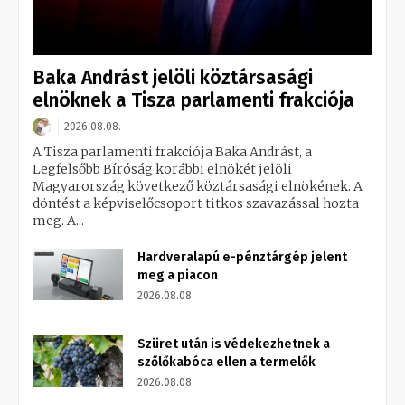
Baka Andrást jelöli köztársasági
elnöknek a Tisza parlamenti frakciója
2026.08.08.
A Tisza parlamenti frakciója Baka Andrást, a
Legfelsőbb Bíróság korábbi elnökét jelöli
Magyarország következő köztársasági elnökének. A
döntést a képviselőcsoport titkos szavazással hozta
meg. A...
Hardveralapú e-pénztárgép jelent
meg a piacon
2026.08.08.
Szüret után is védekezhetnek a
szőlőkabóca ellen a termelők
2026.08.08.