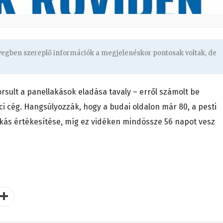
övegben szereplő információk a megjelenéskor pontosak voltak, de
orsult a panellakások eladása tavaly – erről számolt be
i cég. Hangsúlyozzák, hogy a budai oldalon már 80, a pesti
akás értékesítése, míg ez vidéken mindössze 56 napot vesz