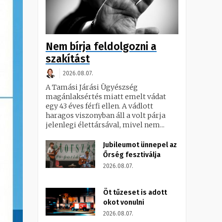
Nem bírja feldolgozni a
szakítást
2026.08.07.
A Tamási Járási Ügyészség
magánlaksértés miatt emelt vádat
egy 43 éves férfi ellen. A vádlott
haragos viszonyban áll a volt párja
jelenlegi élettársával, mivel nem...
Jubileumot ünnepel az
Őrség fesztiválja
2026.08.07.
Öt tűzeset is adott
okot vonulni
2026.08.07.