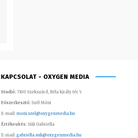
KAPCSOLAT - OXYGEN MEDIA
Studió:
7100 Szekszárd, Béla király tér 5.
Főszerkesztő:
Szél Móni
E-mail:
moni.szel@oxygenmedia.hu
Értékesítés:
Süli Gabriella
E-mail:
gabriella.suli@oxygenmedia.hu