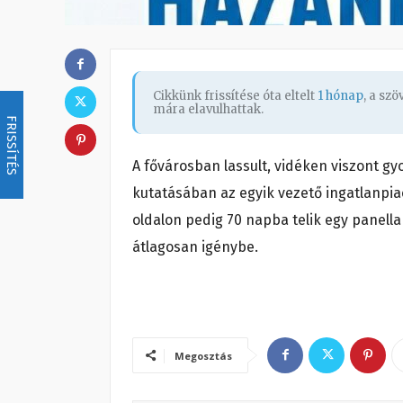
Cikkünk frissítése óta eltelt
1 hónap
, a sz
mára elavulhattak.
FRISSÍTÉS
A fővárosban lassult, vidéken viszont gy
kutatásában az egyik vezető ingatlanpiac
oldalon pedig 70 napba telik egy panell
átlagosan igénybe.
Megosztás